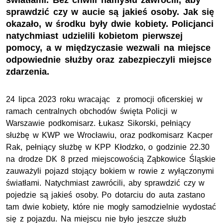
światłami. Bez chwili namysłu zawrócili, aby
sprawdzić czy w aucie są jakieś osoby. Jak się
okazało, w środku były dwie kobiety. Policjanci
natychmiast udzielili kobietom pierwszej
pomocy, a w międzyczasie wezwali na miejsce
odpowiednie służby oraz zabezpieczyli miejsce
zdarzenia.
24 lipca 2023 roku wracając z promocji oficerskiej w
ramach centralnych obchodów święta Policji w
Warszawie podkomisarz. Łukasz Sikorski, pełniący
służbę w KWP we Wrocławiu, oraz podkomisarz Kacper
Rak, pełniący służbę w KPP Kłodzko, o godzinie 22.30
na drodze DK 8 przed miejscowością Ząbkowice Śląskie
zauważyli pojazd stojący bokiem w rowie z wyłączonymi
światłami. Natychmiast zawrócili, aby sprawdzić czy w
pojedzie są jakieś osoby. Po dotarciu do auta zastano
tam dwie kobiety, które nie mogły samodzielnie wydostać
się z pojazdu. Na miejscu nie było jeszcze służb