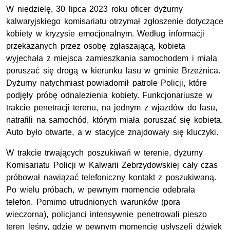
W niedzielę, 30 lipca 2023 roku oficer dyżurny
kalwaryjskiego komisariatu otrzymał zgłoszenie dotyczące
kobiety w kryzysie emocjonalnym. Według informacji
przekazanych przez osobę zgłaszającą, kobieta
wyjechała z miejsca zamieszkania samochodem i miała
poruszać się drogą w kierunku lasu w gminie Brzeźnica.
Dyżurny natychmiast powiadomił patrole Policji, które
podjęły próbę odnalezienia kobiety. Funkcjonariusze w
trakcie penetracji terenu, na jednym z wjazdów do lasu,
natrafili na samochód, którym miała poruszać się kobieta.
Auto było otwarte, a w stacyjce znajdowały się kluczyki.
W trakcie trwających poszukiwań w terenie, dyżurny
Komisariatu Policji w Kalwarii Zebrzydowskiej cały czas
próbował nawiązać telefoniczny kontakt z poszukiwaną.
Po wielu próbach, w pewnym momencie odebrała
telefon. Pomimo utrudnionych warunków (pora
wieczorna), policjanci intensywnie penetrowali pieszo
teren leśny, gdzie w pewnym momencie usłyszeli dźwięk