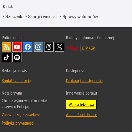
Kontakt
Rzecznik
Skargi i wnioski
Sprawy weteranów
Policja
online
Biuletyn Informacji Publicznej
BIP KGP
Redakcja serwisu
Dostępność
Kontakt z redakcją
Deklaracja dostępności
Nota prawna
Inne wersje portalu
Chcesz wykorzystać materiał
Wersja tekstowa
z serwisu Policja.pl.
About Polish Police
Zapoznaj się z zasadami
Polityka prywatności