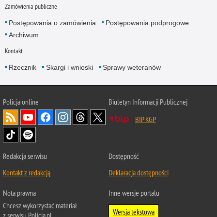
Zamówienia publiczne
Postępowania o zamówienia
Postępowania podprogowe
Archiwum
Kontakt
Rzecznik
Skargi i wnioski
Sprawy weteranów
Policja
online
Biuletyn Informacji Publicznej
BIP KGP
Redakcja serwisu
Dostępność
Kontakt z redakcją
Deklaracja dostępności
Nota prawna
Inne wersje portalu
Chcesz wykorzystać materiał
Wersja tekstowa
z serwisu Policja.pl.