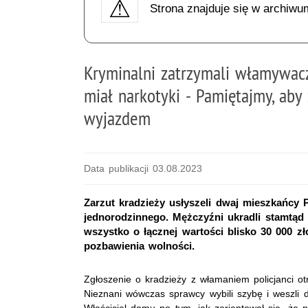
Strona znajduje się w archiwu
Kryminalni zatrzymali włamywacz
miał narkotyki - Pamiętajmy, ab
wyjazdem
Data publikacji 03.08.2023
Zarzut kradzieży usłyszeli dwaj mieszkańcy 
jednorodzinnego. Mężczyźni ukradli stamtąd el
wszystko o łącznej wartości blisko 30 000 zł
pozbawienia wolności.
Zgłoszenie o kradzieży z włamaniem policjanci ot
Nieznani wówczas sprawcy wybili szybę i weszli
Właściciel domu po tym, jak zorientował się, że pa