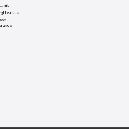
cznik
Ofiarni i odważni
gi i wnioski
Opinia publiczna
awy
eranów
Oszustwa
Pedofilia, pornografia dziecięca
Piractwo przemysłowe
Podrabianie znaków towarowych
Pogryzienia przez psy
Polemiki i sprostowania
Policja inaczej
Policjant z pasją
Porwania
Pożary i podpalenia
Pranie brudnych pieniędzy
Prawa człowieka