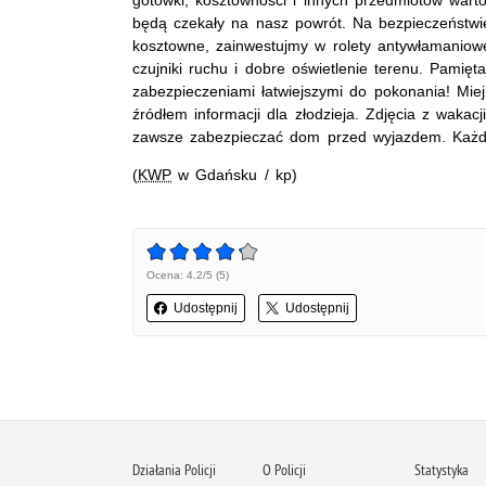
będą czekały na nasz powrót. Na bezpieczeństw
kosztowne, zainwestujmy w rolety antywłamaniow
czujniki ruchu i dobre oświetlenie terenu. Pamięt
zabezpieczeniami łatwiejszymi do pokonania! Mi
źródłem informacji dla złodzieja. Zdjęcia z waka
zawsze zabezpieczać dom przed wyjazdem. Każdy l
(
KWP
w Gdańsku / kp)
Ocena: 4.2/5 (5)
Udostępnij
Udostępnij
Działania Policji
O Policji
Statystyka