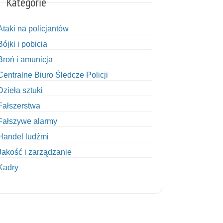
Kategorie
Ataki na policjantów
Bójki i pobicia
Broń i amunicja
Centralne Biuro Śledcze Policji
Dzieła sztuki
Fałszerstwa
Fałszywe alarmy
Handel ludźmi
Jakość i zarządzanie
Kadry
Kobiety w Policji
Korupcja
Kradzież