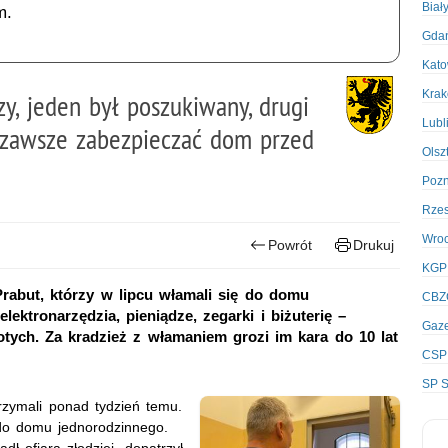
Biał
m.
Gda
Kato
Kra
y, jeden był poszukiwany, drugi
Lubl
y zawsze zabezpieczać dom przed
Olsz
Poz
Rze
Wro
Powrót
Drukuj
KGP
Prabut, którzy w lipcu włamali się do domu
CBZ
ektronarzędzia, pieniądze, zegarki i biżuterię –
Gaze
otych. Za kradzież z włamaniem grozi im kara do 10 lat
CSP
SP S
rzymali ponad tydzień temu.
 do domu jednorodzinnego.
dł ofiarą złodziei, dopatrzył