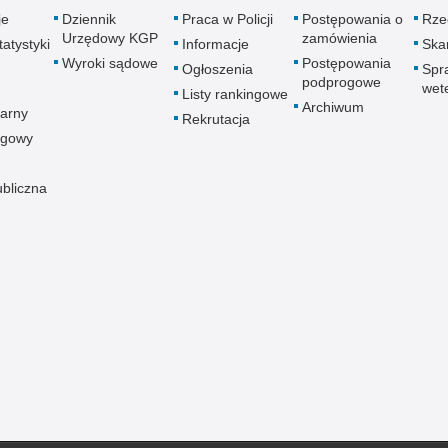
je
Dziennik
Praca w Policji
Postępowania o
Rze
Urzędowy KGP
zamówienia
atystyki
Informacje
Skar
Wyroki sądowe
Postępowania
Ogłoszenia
Spr
podprogowe
wet
Listy rankingowe
Archiwum
arny
Rekrutacja
ogowy
ubliczna