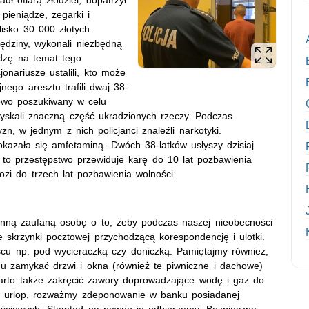
 pieniądze, zegarki i
lisko 30 000 złotych.
lędziny, wykonali niezbędną
dzę na temat tego
nariusze ustalili, kto może
nego aresztu trafili dwaj 38-
kowo poszukiwany w celu
zyskali znaczną część ukradzionych rzeczy. Podczas
, w jednym z nich policjanci znaleźli narkotyki.
kazała się amfetaminą. Dwóch 38-latków usłyszy dzisiaj
to przestępstwo przewiduje karę do 10 lat pozbawienia
zi do trzech lat pozbawienia wolności.
nną zaufaną osobę o to, żeby podczas naszej nieobecności
skrzynki pocztowej przychodzącą korespondencję i ulotki.
cu np. pod wycieraczką czy doniczką. Pamiętajmy również,
 zamykać drzwi i okna (również te piwniczne i dachowe)
arto także zakręcić zawory doprowadzające wodę i gaz do
 urlop, rozważmy zdeponowanie w banku posiadanej
tościowych. Stamtąd na pewno je odbierzemy. Bezpieczne