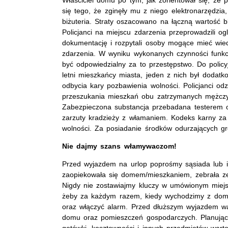
się tego, że zginęły mu z niego elektronarzędzia,
biżuteria. Straty oszacowano na łączną wartość b
Policjanci na miejscu zdarzenia przeprowadzili og
dokumentację i rozpytali osoby mogące mieć wie
zdarzenia. W wyniku wykonanych czynności funkcjo
być odpowiedzialny za to przestępstwo. Do policyj
letni mieszkańcy miasta, jeden z nich był dodat
odbycia kary pozbawienia wolności. Policjanci od
przeszukania mieszkań obu zatrzymanych mężczyzn
Zabezpieczona substancja przebadana testerem o
zarzuty kradzieży z włamaniem. Kodeks karny za 
wolności. Za posiadanie środków odurzających gro
Nie dajmy szans włamywaczom!
Przed wyjazdem na urlop poprośmy sąsiada lub i
zaopiekowała się domem/mieszkaniem, zebrała ze 
Nigdy nie zostawiajmy kluczy w umówionym miejs
żeby za każdym razem, kiedy wychodzimy z domu
oraz włączyć alarm. Przed dłuższym wyjazdem w
domu oraz pomieszczeń gospodarczych. Planując
gotówki, kosztowności i innych przedmiotów war