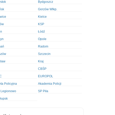
ystok
Bydgoszcz
ńsk
Gorzów Wlkp.
wice
Kielce
ków
KSP
in
Łódź
tyn
Opole
nań
Radom
szów
Szczecin
cław
Kraj
CBŚP
C
EUROPOL
ta Policyjna
Akademia Policji
 Legionowo
SP Piła
łupsk