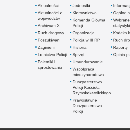
Aktualności
Jednostki
Informac
Aktualności z
Kierownictwo
Ogólne st
województw
Komenda Główna
Wybrane
Archiwum X
Policji
statystyki
Ruch drogowy
Organizacja
Kodeks k
Poszukiwani
Policja w III RP
Ruch dr
Zaginieni
Historia
Raporty
Lotnictwo Policji
Sprzęt
Opinia p
Polemiki i
Umundurowanie
sprostowania
Współpraca
międzynarodowa
Duszpasterstwo
Policji Kościoła
Rzymskokatolickiego
Prawosławne
Duszpasterstwo
Policji