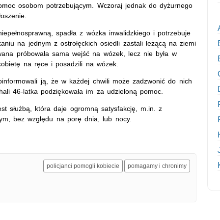
 pomoc osobom potrzebującym. Wczoraj jednak do dyżurnego
łoszenie.
 niepełnosprawną, spadła z wózka inwalidzkiego i potrzebuje
niu na jednym z ostrołęckich osiedli zastali leżącą na ziemi
owana próbowała sama wejść na wózek, lecz nie była w
 kobietę na ręce i posadzili na wózek.
poinformowali ją, że w każdej chwili może zadzwonić do nich
hali 46-latka podziękowała im za udzieloną pomoc.
est służbą, która daje ogromną satysfakcję, m.in. z
ym, bez względu na porę dnia, lub nocy.
policjanci pomogli kobiecie
pomagamy i chronimy