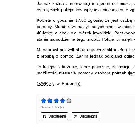
Jednak każda z interwencji ma jeden cel nieść
ostrołęckich policjantów wpłynęło niecodzienne zg
Kobieta o godzinie 17.00 zgłosiła, że jest osobą
pomocy. Mundurowi ruszyli natychmiast, w mieszka
46-latkę, a obok niej wózek inwalidzki. Poszkod
stanie samodzielnie tego zrobić. Policjanci wzięli
Mundurowi położyli obok ostrołęczanki telefon i 
z prośbą o pomoc. Zanim jednak policjanci odjec
To kolejne zdarzenie, które pokazuje, że policja j
możliwości niesienia pomocy osobom potrzebując
(
KWP
zs.
w Radomiu)
Ocena: 4.1/5 (7)
Udostępnij
Udostępnij