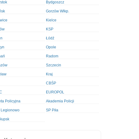
ystok
Bydgoszcz
ńsk
Gorzów Wlkp.
wice
Kielce
ków
KSP
in
Łódź
tyn
Opole
nań
Radom
szów
Szczecin
cław
Kraj
CBŚP
C
EUROPOL
ta Policyjna
Akademia Policji
 Legionowo
SP Piła
łupsk