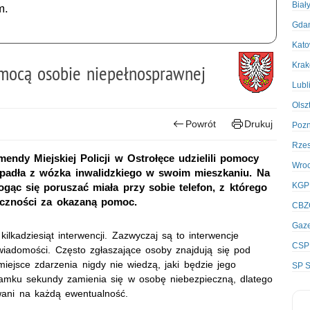
Biał
m.
Gda
Kato
Kra
pomocą osobie niepełnosprawnej
Lubl
Olsz
Powrót
Drukuj
Poz
Rze
ndy Miejskiej Policji w Ostrołęce udzielili pomocy
Wro
spadła z wózka inwalidzkiego w swoim mieszkaniu. Na
KGP
ogąc się poruszać miała przy sobie telefon, z którego
ięczności za okazaną pomoc.
CBZ
Gaze
ilkadziesiąt interwencji. Zazwyczaj są to interwencje
CSP
iadomości. Często zgłaszające osoby znajdują się pod
iejsce zdarzenia nigdy nie wiedzą, jaki będzie jego
SP S
amku sekundy zamienia się w osobę niebezpieczną, dlatego
wani na każdą ewentualność.