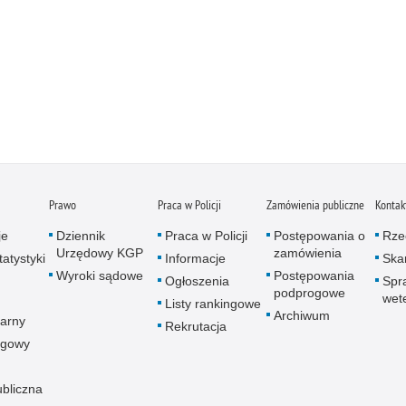
Prawo
Praca w Policji
Zamówienia publiczne
Kontak
je
Dziennik
Praca w Policji
Postępowania o
Rze
Urzędowy KGP
zamówienia
atystyki
Informacje
Skar
Wyroki sądowe
Postępowania
Ogłoszenia
Spr
podprogowe
wet
Listy rankingowe
Archiwum
arny
Rekrutacja
ogowy
ubliczna