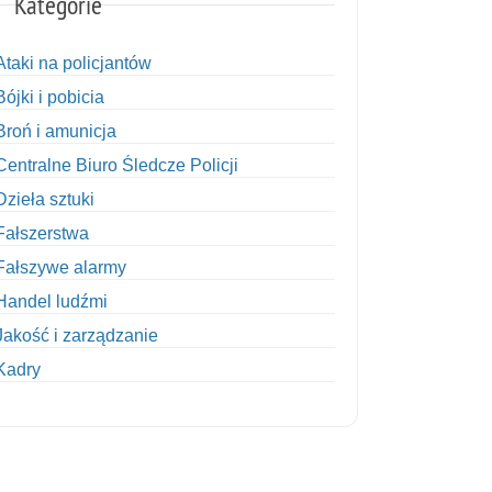
Kategorie
Ataki na policjantów
Bójki i pobicia
Broń i amunicja
Centralne Biuro Śledcze Policji
Dzieła sztuki
Fałszerstwa
Fałszywe alarmy
Handel ludźmi
Jakość i zarządzanie
Kadry
Kobiety w Policji
Korupcja
Kradzież