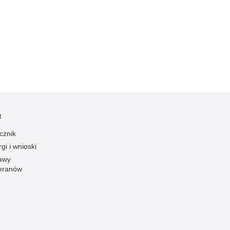
Kradzieże z włamaniem
Kultura
Logistyka, wyposażenie
Materiały wybuchowe
Nagrodzeni policjanci
Napady na banki
Napady na taksówkarzy
t
Napady na tiry
cznik
Nielegalny handel farmaceutykami
gi i wnioski
Nietrzeźwi kierujący
awy
Nietrzeźwi opiekunowie
eranów
Nietrzeźwi pracownicy
Niszczenie mienia
Nowoczesne technologie w pracy Policji
Odpowiedzialność majątkowa Policji