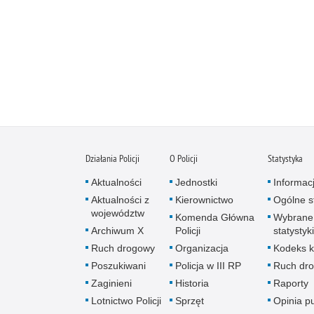
Działania Policji
O Policji
Statystyka
Aktualności
Jednostki
Informac
Aktualności z
Kierownictwo
Ogólne st
województw
Komenda Główna
Wybrane
Archiwum X
Policji
statystyki
Ruch drogowy
Organizacja
Kodeks k
Poszukiwani
Policja w III RP
Ruch dr
Zaginieni
Historia
Raporty
Lotnictwo Policji
Sprzęt
Opinia p