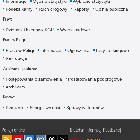
Informacje
Ogólne statystyki
Wybrane statystyki
Kodeks karny
Ruch drogowy
Raporty
Opinia publiczna
Prawo
Dziennik Urzędowy KGP
Wyroki sądowe
Praca w Policji
Praca w Policji
Informacje
Ogłoszenia
Listy rankingowe
Rekrutacja
Zamówienia publiczne
Postępowania o zamówienia
Postępowania podprogowe
Archiwum
Kontakt
Rzecznik
Skargi i wnioski
Sprawy weteranów
Policja
online
Biuletyn Informacji Publicznej