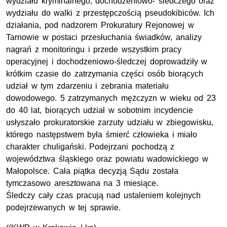
wydziału kryminalnego, dochodzeniowo- śledczego oraz
wydziału do walki z przestępczością pseudokibiców. Ich
działania, pod nadzorem Prokuratury Rejonowej w
Tarnowie w postaci przesłuchania świadków, analizy
nagrań z monitoringu i przede wszystkim pracy
operacyjnej i dochodzeniowo-śledczej doprowadziły w
krótkim czasie do zatrzymania części osób biorących
udział w tym zdarzeniu i zebrania materiału
dowodowego. 5 zatrzymanych mężczyzn w wieku od 23
do 40 lat, biorących udział w sobotnim incydencie
usłyszało prokuratorskie zarzuty udziału w zbiegowisku,
którego następstwem była śmierć człowieka i miało
charakter chuligański. Podejrzani pochodzą z
województwa śląskiego oraz powiatu wadowickiego w
Małopolsce. Cała piątka decyzją Sądu została
tymczasowo aresztowana na 3 miesiące.
Śledczy cały czas pracują nad ustaleniem kolejnych
podejrzewanych w tej sprawie.