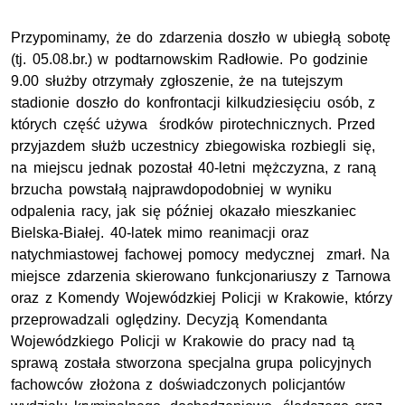
Przypominamy, że do zdarzenia doszło w ubiegłą sobotę
(tj. 05.08.br.) w podtarnowskim Radłowie. Po godzinie
9.00 służby otrzymały zgłoszenie, że na tutejszym
stadionie doszło do konfrontacji kilkudziesięciu osób, z
których część używa środków pirotechnicznych. Przed
przyjazdem służb uczestnicy zbiegowiska rozbiegli się,
na miejscu jednak pozostał 40-letni mężczyzna, z raną
brzucha powstałą najprawdopodobniej w wyniku
odpalenia racy, jak się później okazało mieszkaniec
Bielska-Białej. 40-latek mimo reanimacji oraz
natychmiastowej fachowej pomocy medycznej zmarł. Na
miejsce zdarzenia skierowano funkcjonariuszy z Tarnowa
oraz z Komendy Wojewódzkiej Policji w Krakowie, którzy
przeprowadzali oględziny. Decyzją Komendanta
Wojewódzkiego Policji w Krakowie do pracy nad tą
sprawą została stworzona specjalna grupa policyjnych
fachowców złożona z doświadczonych policjantów