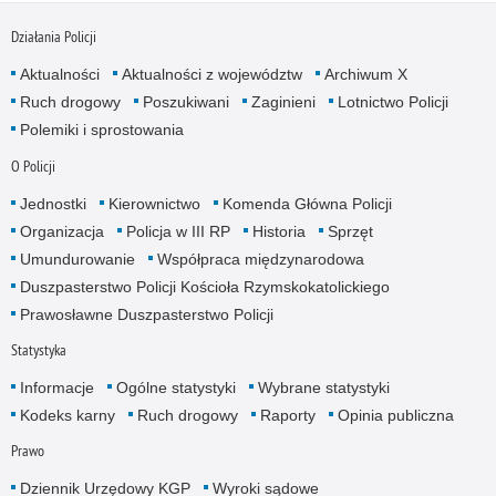
Działania Policji
Aktualności
Aktualności z województw
Archiwum X
Ruch drogowy
Poszukiwani
Zaginieni
Lotnictwo Policji
Polemiki i sprostowania
O Policji
Jednostki
Kierownictwo
Komenda Główna Policji
Organizacja
Policja w III RP
Historia
Sprzęt
Umundurowanie
Współpraca międzynarodowa
Duszpasterstwo Policji Kościoła Rzymskokatolickiego
Prawosławne Duszpasterstwo Policji
Statystyka
Informacje
Ogólne statystyki
Wybrane statystyki
Kodeks karny
Ruch drogowy
Raporty
Opinia publiczna
Prawo
Dziennik Urzędowy KGP
Wyroki sądowe