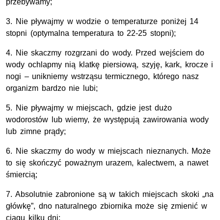
przebywamy;
3. Nie pływajmy w wodzie o temperaturze poniżej 14
stopni (optymalna temperatura to 22-25 stopni);
4. Nie skaczmy rozgrzani do wody. Przed wejściem do
wody ochlapmy nią klatkę piersiową, szyję, kark, krocze i
nogi – unikniemy wstrząsu termicznego, którego nasz
organizm bardzo nie lubi;
5. Nie pływajmy w miejscach, gdzie jest dużo
wodorostów lub wiemy, że występują zawirowania wody
lub zimne prądy;
6. Nie skaczmy do wody w miejscach nieznanych. Może
to się skończyć poważnym urazem, kalectwem, a nawet
śmiercią;
7. Absolutnie zabronione są w takich miejscach skoki „na
główkę”, dno naturalnego zbiornika może się zmienić w
ciągu kilku dni;