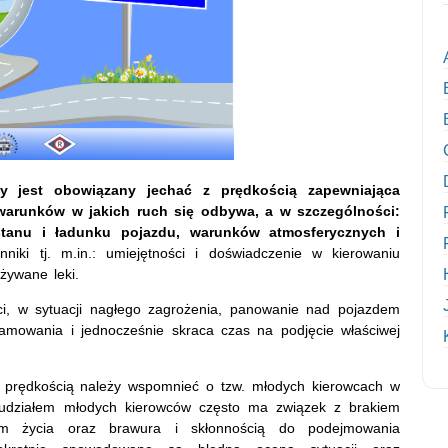
ący jest obowiązany jechać z prędkością zapewniająca
arunków w jakich ruch się odbywa, a w szczególności:
 stanu i ładunku pojazdu, warunków atmosferycznych i
ki tj. m.in.: umiejętności i doświadczenie w kierowaniu
żywane leki.
i, w sytuacji nagłego zagrożenia, panowanie nad pojazdem
hamowania i jednocześnie skraca czas na podjęcie właściwej
 prędkością należy wspomnieć o tzw. młodych kierowcach w
udziałem młodych kierowców często ma związek z brakiem
lem życia oraz brawura i skłonnością do podejmowania