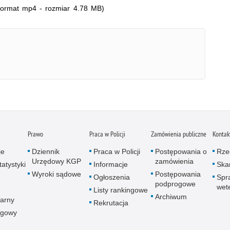
ormat mp4 - rozmiar 4.78 MB)
Prawo
Praca w Policji
Zamówienia publiczne
Kontak
je
Dziennik
Praca w Policji
Postępowania o
Rze
Urzędowy KGP
zamówienia
atystyki
Informacje
Skar
Wyroki sądowe
Postępowania
Ogłoszenia
Spr
podprogowe
wet
Listy rankingowe
Archiwum
arny
Rekrutacja
ogowy