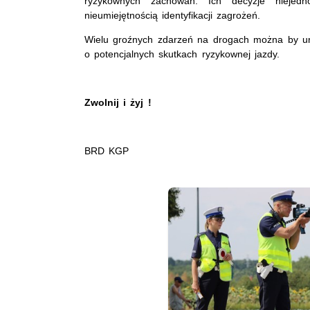
ryzykownych zachowań. Ich decyzje niejed
nieumiejętnością identyfikacji zagrożeń.
Wielu groźnych zdarzeń na drogach można by unik
o potencjalnych skutkach ryzykownej jazdy.
Zwolnij i żyj !
BRD KGP