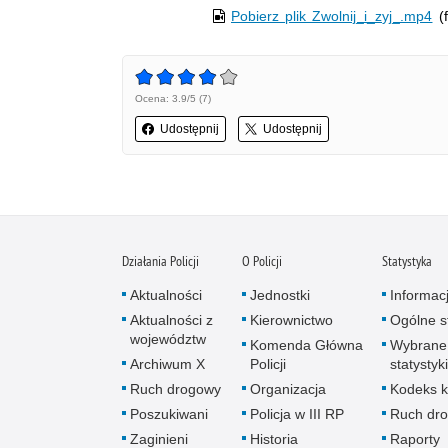
Pobierz plik Zwolnij_i_zyj_.mp4
(f
Ocena: 3.9/5 (7)
Udostępnij
Udostępnij
Działania Policji
O Policji
Statystyka
Aktualności
Jednostki
Informac
Aktualności z
Kierownictwo
Ogólne st
województw
Komenda Główna
Wybrane
Archiwum X
Policji
statystyki
Ruch drogowy
Organizacja
Kodeks k
Poszukiwani
Policja w III RP
Ruch dr
Zaginieni
Historia
Raporty