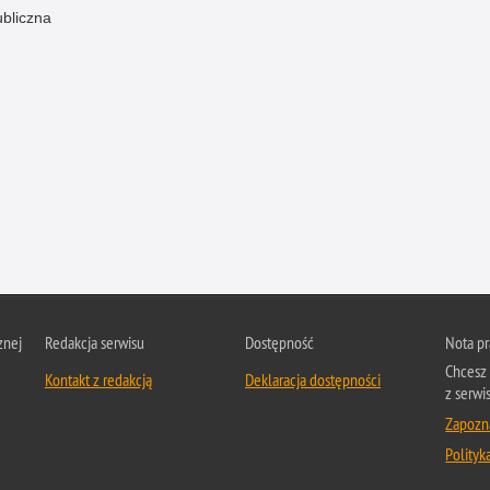
ubliczna
znej
Redakcja serwisu
Dostępność
Nota p
Chcesz 
Kontakt z redakcją
Deklaracja dostępności
z serwis
Zapozna
Polityk