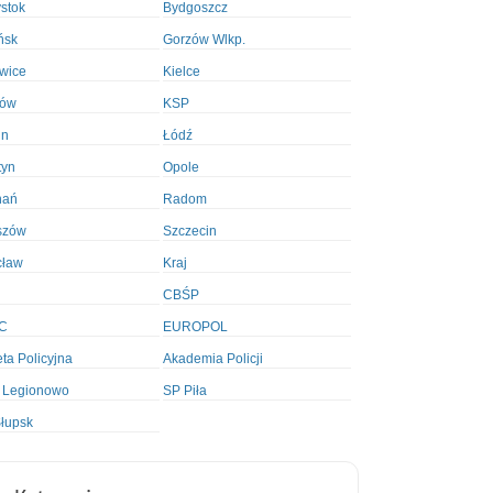
ystok
Bydgoszcz
ńsk
Gorzów Wlkp.
wice
Kielce
ków
KSP
in
Łódź
tyn
Opole
nań
Radom
szów
Szczecin
cław
Kraj
CBŚP
C
EUROPOL
ta Policyjna
Akademia Policji
 Legionowo
SP Piła
łupsk