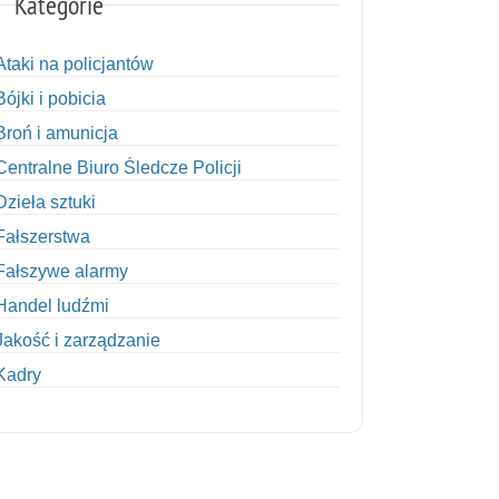
Kategorie
Ataki na policjantów
Bójki i pobicia
Broń i amunicja
Centralne Biuro Śledcze Policji
Dzieła sztuki
Fałszerstwa
Fałszywe alarmy
Handel ludźmi
Jakość i zarządzanie
Kadry
Kobiety w Policji
Korupcja
Kradzież