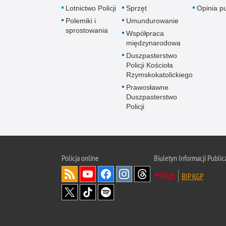
Lotnictwo Policji
Sprzęt
Opinia p
Polemiki i
Umundurowanie
sprostowania
Współpraca
międzynarodowa
Duszpasterstwo
Policji Kościoła
Rzymskokatolickiego
Prawosławne
Duszpasterstwo
Policji
Policja
online
Biuletyn Informacji Public
BIP KGP