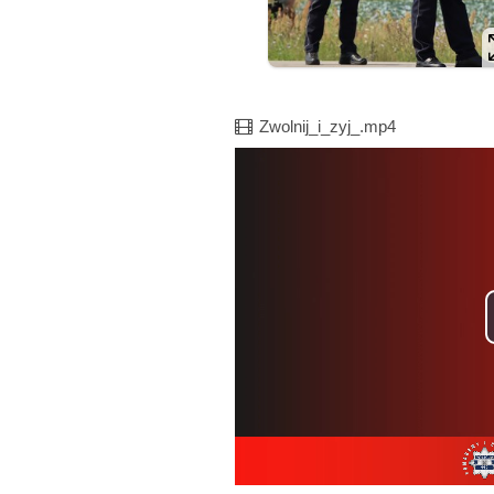
Film
Zwolnij_i_zyj_.mp4