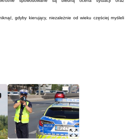
nokrotnie spowodowane są bledną ocena sytuacji oraz
nąć, gdyby kierujący, niezależnie od wieku częściej myśleli