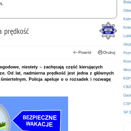
Biał
m.
Gda
Kato
Kra
a prędkość
Lubl
Olsz
Powrót
Drukuj
Poz
Rze
ogodowe, niestety – zachęcają część kierujących
Wro
ze. Od lat, nadmierna prędkość jest jedna z głównych
KGP
iertelnym. Policja apeluje o o rozsadek i rozwagę
CBZ
Gaze
CSP
SP S