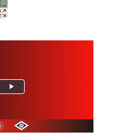
Odtwórz
wideo