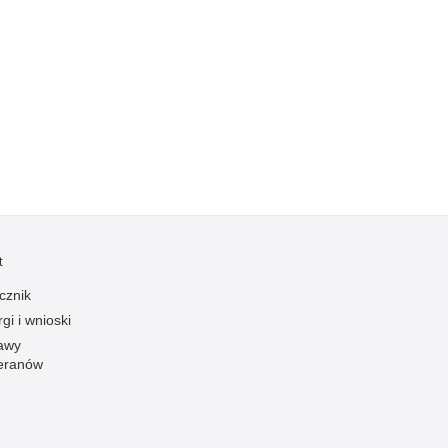
Profanacje, zbeszczeszczania
Profilaktyka
Przemoc domowa
Przemoc w szkole
Przemyt
Przestępczość alkoholowa
Przestępczość bankowa i kredytowa
Przestępczość cudzoziemców
t
Przestępczość farmaceutyczna
Przestępczość gospodarcza
cznik
gi i wnioski
Przestępczość internetowa
awy
Przestępczość komputerowa
eranów
Przestępczość kryminalna
Przestępczość międzynarodowa