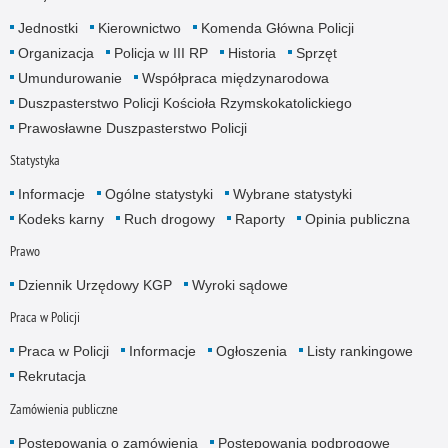
Jednostki
Kierownictwo
Komenda Główna Policji
Organizacja
Policja w III RP
Historia
Sprzęt
Umundurowanie
Współpraca międzynarodowa
Duszpasterstwo Policji Kościoła Rzymskokatolickiego
Prawosławne Duszpasterstwo Policji
Statystyka
Informacje
Ogólne statystyki
Wybrane statystyki
Kodeks karny
Ruch drogowy
Raporty
Opinia publiczna
Prawo
Dziennik Urzędowy KGP
Wyroki sądowe
Praca w Policji
Praca w Policji
Informacje
Ogłoszenia
Listy rankingowe
Rekrutacja
Zamówienia publiczne
Postępowania o zamówienia
Postępowania podprogowe