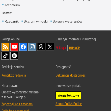
Archiwum
Kontakt
Rzecznik
Skargi i wnioski
Sprawy weteranów
Policja
online
Biuletyn Informacji Publicznej
BIP KGP
Redakcja serwisu
Dostępność
Kontakt z redakcją
Deklaracja dostępności
Nota prawna
Inne wersje portalu
Chcesz wykorzystać materiał
Wersja tekstowa
z serwisu Policja.pl.
About Polish Police
Zapoznaj się z zasadami
Polityka prywatności