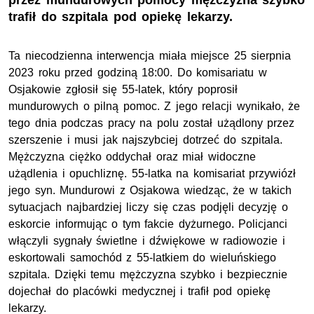
przez mundurowych pomocy mężczyzna szybko
trafił do szpitala pod opiekę lekarzy.
Ta niecodzienna interwencja miała miejsce 25 sierpnia
2023 roku przed godziną 18:00. Do komisariatu w
Osjakowie zgłosił się 55-latek, który poprosił
mundurowych o pilną pomoc. Z jego relacji wynikało, że
tego dnia podczas pracy na polu został użądlony przez
szerszenie i musi jak najszybciej dotrzeć do szpitala.
Mężczyzna ciężko oddychał oraz miał widoczne
użądlenia i opuchliznę. 55-latka na komisariat przywiózł
jego syn. Mundurowi z Osjakowa wiedząc, że w takich
sytuacjach najbardziej liczy się czas podjęli decyzję o
eskorcie informując o tym fakcie dyżurnego. Policjanci
włączyli sygnały świetlne i dźwiękowe w radiowozie i
eskortowali samochód z 55-latkiem do wieluńskiego
szpitala. Dzięki temu mężczyzna szybko i bezpiecznie
dojechał do placówki medycznej i trafił pod opiekę
lekarzy.