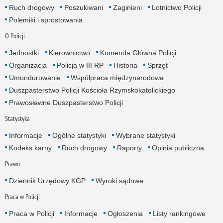
Ruch drogowy
Poszukiwani
Zaginieni
Lotnictwo Policji
Polemiki i sprostowania
O Policji
Jednostki
Kierownictwo
Komenda Główna Policji
Organizacja
Policja w III RP
Historia
Sprzęt
Umundurowanie
Współpraca międzynarodowa
Duszpasterstwo Policji Kościoła Rzymskokatolickiego
Prawosławne Duszpasterstwo Policji
Statystyka
Informacje
Ogólne statystyki
Wybrane statystyki
Kodeks karny
Ruch drogowy
Raporty
Opinia publiczna
Prawo
Dziennik Urzędowy KGP
Wyroki sądowe
Praca w Policji
Praca w Policji
Informacje
Ogłoszenia
Listy rankingowe