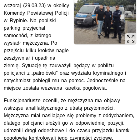
wczoraj (29.08.23) w okolicy
Komendy Powiatowej Policji
w Rypinie. Na pobliski
parking przyjechał
samochód, z którego
wysiadł mężczyzna. Po
przejściu kilku kroków nagle
zesztywniał i upadł na
ziemię. Sytuację tę zauważyli będący w pobliżu
policjanci z „patrolówki” oraz wydziału kryminalnego i
natychmiast pobiegli mu na pomoc. Jednocześnie na
miejsce została wezwana karetka pogotowia.
Funkcjonariusze ocenili, że mężczyzna ma objawy
wstrząsu anafilaktycznego z utratą przytomności.
Mężczyzna miał nasilające się problemy z oddychaniem,
dlatego policjanci ułożyli go w odpowiedniej pozycji,
udrożnili drogi oddechowe i do czasu przyjazdu karetki
pogotowia kontrolowali jego czynności życiowe.