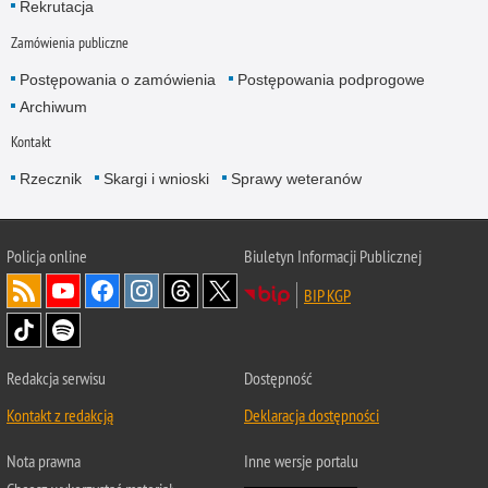
Rekrutacja
Zamówienia publiczne
Postępowania o zamówienia
Postępowania podprogowe
Archiwum
Kontakt
Rzecznik
Skargi i wnioski
Sprawy weteranów
Policja
online
Biuletyn Informacji Publicznej
BIP KGP
Redakcja serwisu
Dostępność
Kontakt z redakcją
Deklaracja dostępności
Nota prawna
Inne wersje portalu