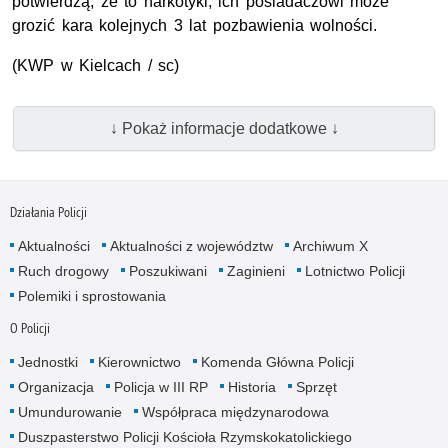
potwierdzą, że to narkotyki, ich posiadaczowi może
grozić kara kolejnych 3 lat pozbawienia wolności.
(
KWP
w Kielcach / sc)
↓ Pokaż informacje dodatkowe ↓
Działania Policji
Aktualności
Aktualności z województw
Archiwum X
Ruch drogowy
Poszukiwani
Zaginieni
Lotnictwo Policji
Polemiki i sprostowania
O Policji
Jednostki
Kierownictwo
Komenda Główna Policji
Organizacja
Policja w III RP
Historia
Sprzęt
Umundurowanie
Współpraca międzynarodowa
Duszpasterstwo Policji Kościoła Rzymskokatolickiego