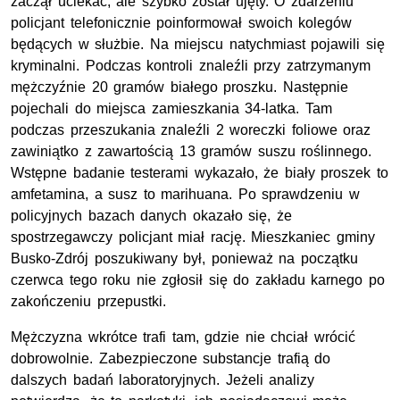
zaczął uciekać, ale szybko został ujęty. O zdarzeniu
policjant telefonicznie poinformował swoich kolegów
będących w służbie. Na miejscu natychmiast pojawili się
kryminalni. Podczas kontroli znaleźli przy zatrzymanym
mężczyźnie 20 gramów białego proszku. Następnie
pojechali do miejsca zamieszkania 34-latka. Tam
podczas przeszukania znaleźli 2 woreczki foliowe oraz
zawiniątko z zawartością 13 gramów suszu roślinnego.
Wstępne badanie testerami wykazało, że biały proszek to
amfetamina, a susz to marihuana. Po sprawdzeniu w
policyjnych bazach danych okazało się, że
spostrzegawczy policjant miał rację. Mieszkaniec gminy
Busko-Zdrój poszukiwany był, ponieważ na początku
czerwca tego roku nie zgłosił się do zakładu karnego po
zakończeniu przepustki.
Mężczyzna wkrótce trafi tam, gdzie nie chciał wrócić
dobrowolnie. Zabezpieczone substancje trafią do
dalszych badań laboratoryjnych. Jeżeli analizy