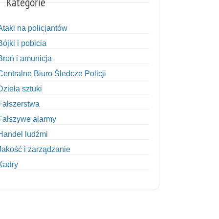
Kategorie
Ataki na policjantów
Bójki i pobicia
Broń i amunicja
Centralne Biuro Śledcze Policji
Dzieła sztuki
Fałszerstwa
Fałszywe alarmy
Handel ludźmi
Jakość i zarządzanie
Kadry
Kobiety w Policji
Korupcja
Kradzież