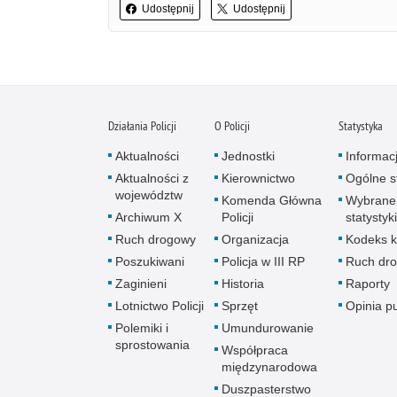
Udostępnij
Udostępnij
Działania Policji
O Policji
Statystyka
Aktualności
Jednostki
Informac
Aktualności z
Kierownictwo
Ogólne st
województw
Komenda Główna
Wybrane
Archiwum X
Policji
statystyki
Ruch drogowy
Organizacja
Kodeks k
Poszukiwani
Policja w III RP
Ruch dr
Zaginieni
Historia
Raporty
Lotnictwo Policji
Sprzęt
Opinia p
Polemiki i
Umundurowanie
sprostowania
Współpraca
międzynarodowa
Duszpasterstwo