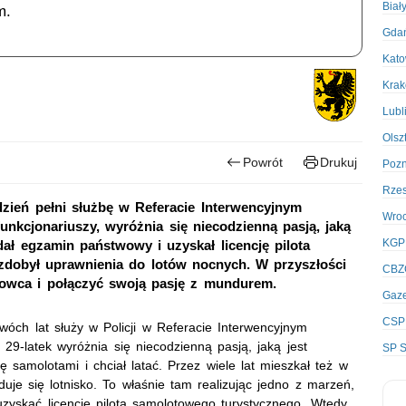
Biał
m.
Gda
Kato
Kra
Lubl
Olsz
Powrót
Drukuj
Poz
Rze
zień pełni służbę w Referacie Interwencyjnym
Wro
unkcjonariuszy, wyróżnia się niecodzienną pasją, jaką
KGP
dał egzamin państwowy i uzyskał licencję pilota
zdobył uprawnienia do lotów nocnych. W przyszłości
CBZ
głowca i połączyć swoją pasję z mundurem.
Gaze
CSP
óch lat służy w Policji w Referacie Interwencyjnym
29-latek wyróżnia się niecodzienną pasją, jaką jest
SP S
się samolotami i chciał latać. Przez wiele lat mieszkał też w
duje się lotnisko. To właśnie tam realizując jedno z marzeń,
uzyskać licencję pilota samolotowego turystycznego. Wtedy