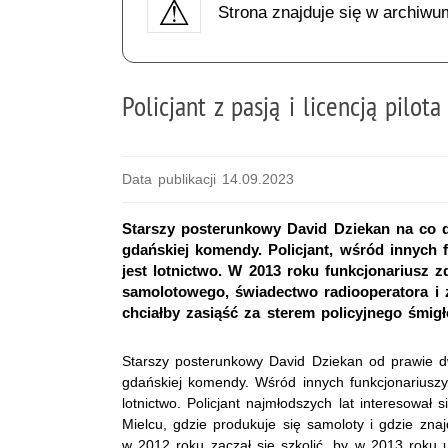
Strona znajduje się w archiwu
Policjant z pasją i licencją pilota
Data publikacji 14.09.2023
Starszy posterunkowy David Dziekan na co d
gdańskiej komendy. Policjant, wśród innych f
jest lotnictwo. W 2013 roku funkcjonariusz z
samolotowego, świadectwo radiooperatora i 
chciałby zasiąść za sterem policyjnego śmi
Starszy posterunkowy David Dziekan od prawie dw
gdańskiej komendy. Wśród innych funkcjonariuszy 
lotnictwo. Policjant najmłodszych lat interesował 
Mielcu, gdzie produkuje się samoloty i gdzie znaj
w 2012 roku zaczął się szkolić, by w 2013 roku 