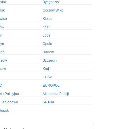
ystok
Bydgoszcz
ńsk
Gorzów Wlkp.
wice
Kielce
ków
KSP
in
Łódź
tyn
Opole
nań
Radom
szów
Szczecin
cław
Kraj
CBŚP
C
EUROPOL
ta Policyjna
Akademia Policji
 Legionowo
SP Piła
łupsk