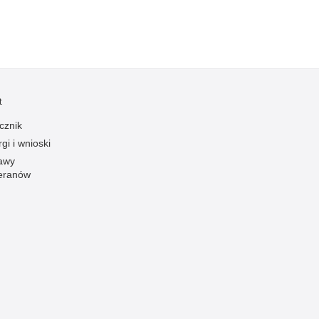
Ruch Drogowy
Samobójstwa
Sport
Stalking
t
Statystyka
cznik
Szkolenia i ćwiczenia
gi i wnioski
Terroryzm
awy
Unia Europejska
eranów
Uprowadzenia
Uroczystości
Utonięcia
Współpraca międzynarodowa
Współpraca Policji z innymi podmiotami
Wykroczenia