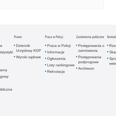
Prawo
Praca w Policji
Zamówienia publiczne
Kontak
je
Dziennik
Praca w Policji
Postępowania o
Rze
Urzędowy KGP
zamówienia
atystyki
Informacje
Skar
Wyroki sądowe
Postępowania
Ogłoszenia
Spr
podprogowe
wet
Listy rankingowe
Archiwum
arny
Rekrutacja
ogowy
ubliczna