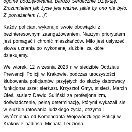
ogólne podziękowania. Bardzo Serdecznie Dziękuję.
Zrozumiałem jak życie jest ważne, jakie by ono nie było.
Z poważaniem (…)”.
Każdy policjant wykonuje swoje obowiązki z
bezinteresownym zaangażowaniem. Naszym priorytetem
jest pomagać i chronić mieszkańców. Miło jest usłyszeć
słowa uznania po wykonanej służbie, za które
dziękujemy.
We wtorek, 12 września 2023 r. w siedzibie Oddziału
Prewencji Policji w Krakowie, podczas uroczystości
ślubowania policjantów, przyjętych do służby dąbrowscy
funkcjonariusze:
sierż.szt.
Krzysztof Gmyr,
st.sierż.
Marcin
Oleś, st.sierż Dawid Suliński za profesjonalizm,
doświadczenie, pełną determinację, którymi wykazali się
w służbie ratowania ludzkiego życia, otrzymali
wyróżnienia od Komendanta Wojewódzkiego Policji w
Krakowie
nadinsp.
Michała Ledziona.