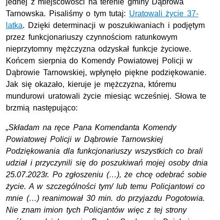
jednej z miejscowości na terenie gminy Dąbrowa
Tarnowska. Pisaliśmy o tym tutaj:
Uratowali życie 37-
latka
. Dzięki determinacji w poszukiwaniach i podjętym
przez funkcjonariuszy czynnościom ratunkowym
nieprzytomny mężczyzna odzyskał funkcje życiowe.
Końcem sierpnia do Komendy Powiatowej Policji w
Dąbrowie Tarnowskiej, wpłynęło piękne podziękowanie.
Jak się okazało, kieruje je mężczyzna, któremu
mundurowi uratowali życie miesiąc wcześniej. Słowa te
brzmią następująco:
„Składam na ręce Pana Komendanta Komendy
Powiatowej Policji w Dąbrowie Tarnowskiej
Podziękowania dla funkcjonariuszy wszystkich co brali
udział i przyczynili się do poszukiwań mojej osoby dnia
25.07.2023r. Po zgłoszeniu (…), że chcę odebrać sobie
życie. A w szczególności tym/ lub temu Policjantowi co
mnie (…) reanimował 30 min. do przyjazdu Pogotowia.
Nie znam imion tych Policjantów więc z tej strony