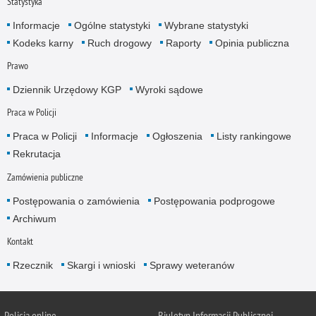
Statystyka
Informacje
Ogólne statystyki
Wybrane statystyki
Kodeks karny
Ruch drogowy
Raporty
Opinia publiczna
Prawo
Dziennik Urzędowy KGP
Wyroki sądowe
Praca w Policji
Praca w Policji
Informacje
Ogłoszenia
Listy rankingowe
Rekrutacja
Zamówienia publiczne
Postępowania o zamówienia
Postępowania podprogowe
Archiwum
Kontakt
Rzecznik
Skargi i wnioski
Sprawy weteranów
Policja
online
Biuletyn Informacji Publicznej