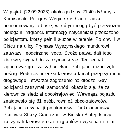
W piątek (22.09.2023) około godziny 21.40 dyżurny z
Komisariatu Policji w Węgierskiej Górce został
poinformowany o busie, w którym mogą być przewożeni
nielegalni migranci. Informację natychmiast przekazano
policjantom, którzy pełnili służbę w terenie. Po chwili w
Ciścu na ulicy Prymasa Wyszyńskiego mundurowi
zauważyli podejrzane iveco. Stróże prawa dali jego
kierowcy sygnał do zatrzymania się. Ten jednak
zignorował go i zaczął uciekać. Policjanci rozpoczęli
pościg. Podczas ucieczki kierowca łamał przepisy ruchu
drogowego i stwarzał zagrożenie na drodze. Gdy
policjanci zatrzymali samochód, okazało się, że za
kierownicą siedział obcokrajowiec. Wewnątrz pojazdu
znajdowało się 31 osób, również obcokrajowców.
Policjanci o sytuacji poinformowali funkcjonariuszy
Placówki Straży Granicznej w Bielsku-Białej, którzy
zatrzymali kierowcę oraz migrantów i wykonali z nimi