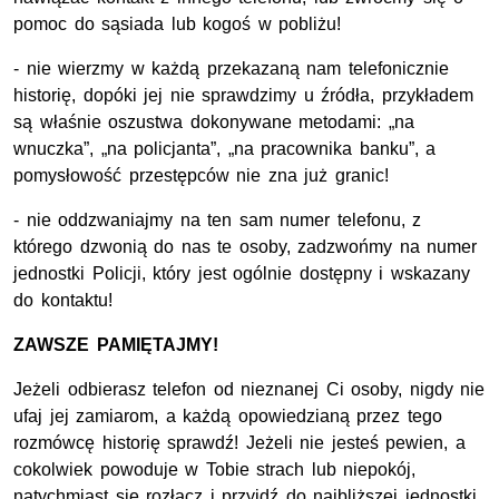
pomoc do sąsiada lub kogoś w pobliżu!
- nie wierzmy w każdą przekazaną nam telefonicznie
historię, dopóki jej nie sprawdzimy u źródła, przykładem
są właśnie oszustwa dokonywane metodami: „na
wnuczka”, „na policjanta”, „na pracownika banku”, a
pomysłowość przestępców nie zna już granic!
- nie oddzwaniajmy na ten sam numer telefonu, z
którego dzwonią do nas te osoby, zadzwońmy na numer
jednostki Policji, który jest ogólnie dostępny i wskazany
do kontaktu!
ZAWSZE PAMIĘTAJMY!
Jeżeli odbierasz telefon od nieznanej Ci osoby, nigdy nie
ufaj jej zamiarom, a każdą opowiedzianą przez tego
rozmówcę historię sprawdź! Jeżeli nie jesteś pewien, a
cokolwiek powoduje w Tobie strach lub niepokój,
natychmiast się rozłącz i przyjdź do najbliższej jednostki