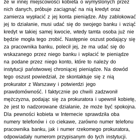
że w innej miejscowości kobieta o wymyślonych przez
nich danych, próbuje zaciągnąć na nią kredyt oraz
zamierza wypłacić z jej konta pieniądze. Aby zablokować
jej to działanie, musi udać się do swojego banku i wziąć
kredyt w takiej samej kwocie, wtedy tamta osoba już nie
będzie mogła tego zrobić. Następnie oszust podający się
za pracownika banku, polecił jej, że ma udać się do
wskazanego przez niego banku i wpłacić te pieniądze
na podane przez niego konto, które to należy do
instytucji państwowej chroniącej pieniądze. Na dowód
tego oszust powiedział, że skontaktuje się z nią
prokurator z Warszawy i potwierdzi jego
prawdomówność. I faktycznie po chwili zadzwonił
mężczyzna, podając się za prokuratora i upewnił kobietę,
że jest to nadzorowane działanie, że może być spokojna.
Dla pewności kobieta w Internecie sprawdziła oba
numery telefonów i co ciekawe, zarówno numer telefonu
pracownika banku, jak i numer rzekomego prokuratora,
odpowiadały numerom przypisanym do tych instytucji.