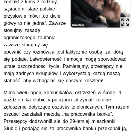
kontakt z kimś z rodziny,
sąsiadem, stare polskie
przysłowie mówi „co dwie
głowy to nie jedna”. Zawsze
stosujmy zasadę
ograniczonego zaufania i
zawsze starajmy się
upewnić czy rozmówca jest faktycznie osobą, za którą
się podaje. Łatwowierność i emocje mogą spowodować
utratę oszczędności życia. Pamiętajmy, przestępcy nie
mają żadnych skrupułów i wykorzystają każdą naszą
słabość, aby wzbogacić się naszym kosztem!
Mimo wielu apeli, komunikatów, ostrzeżeń w środę, 4
października słubiccy policjanci otrzymali kolejne
zgłoszenie dotyczące oszustw telefonicznych. Tym razem
oszuści zadziałali metodą „na pracownika banku”.
Przestępcy dodzwonili się do 29-letniej mieszkanki
Słubic i podając się za pracownika banku przekonali ją,