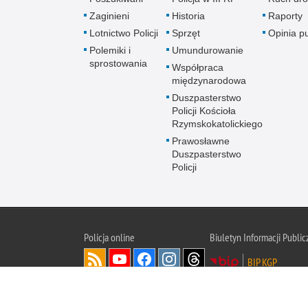
Zaginieni
Historia
Raporty
Lotnictwo Policji
Sprzęt
Opinia p
Polemiki i
Umundurowanie
sprostowania
Współpraca
międzynarodowa
Duszpasterstwo
Policji Kościoła
Rzymskokatolickiego
Prawosławne
Duszpasterstwo
Policji
Policja
online
Biuletyn Informacji Public
BIP KGP