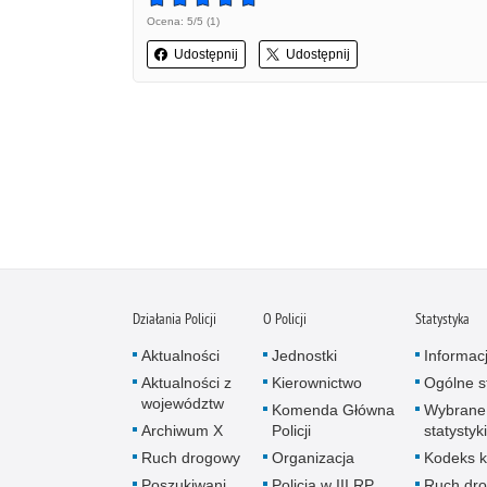
Ocena: 5/5 (1)
Udostępnij
Udostępnij
Działania Policji
O Policji
Statystyka
Aktualności
Jednostki
Informac
Aktualności z
Kierownictwo
Ogólne st
województw
Komenda Główna
Wybrane
Archiwum X
Policji
statystyki
Ruch drogowy
Organizacja
Kodeks k
Poszukiwani
Policja w III RP
Ruch dr