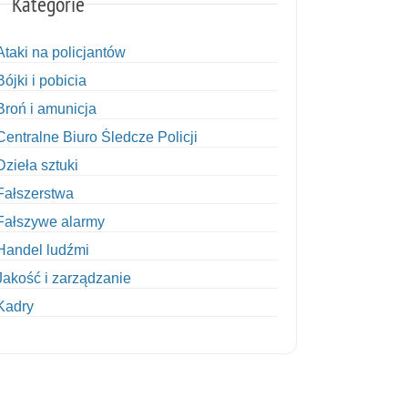
Kategorie
Ataki na policjantów
Bójki i pobicia
Broń i amunicja
Centralne Biuro Śledcze Policji
Dzieła sztuki
Fałszerstwa
Fałszywe alarmy
Handel ludźmi
Jakość i zarządzanie
Kadry
Kobiety w Policji
Korupcja
Kradzież