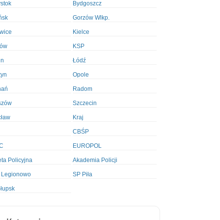
ystok
Bydgoszcz
ńsk
Gorzów Wlkp.
wice
Kielce
ków
KSP
in
Łódź
tyn
Opole
nań
Radom
szów
Szczecin
cław
Kraj
CBŚP
C
EUROPOL
ta Policyjna
Akademia Policji
 Legionowo
SP Piła
łupsk