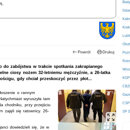
Biał
m.
Gda
Kato
Kra
Lubl
Olsz
Powrót
Drukuj
Poz
Rze
 do zabójstwa w trakcie spotkania zakrapianego
Wro
elne ciosy nożem 32-letniemu mężczyźnie, a 26-latka
KGP
ościgu, gdy chciał przeskoczyć przez płot...
CBZ
głoszenie o rannym
Gaze
Natychmiast wyruszyła tam
CSP
a chodniku, przy przejściu
 zajęli się ratownicy. 26-
SP S
anci dowiedzieli się, że w