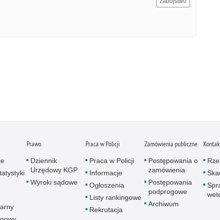
zabójstwo
Prawo
Praca w Policji
Zamówienia publiczne
Kontak
je
Dziennik
Praca w Policji
Postępowania o
Rze
Urzędowy KGP
zamówienia
atystyki
Informacje
Skar
Wyroki sądowe
Postępowania
Ogłoszenia
Spr
podprogowe
wet
Listy rankingowe
Archiwum
arny
Rekrutacja
ogowy