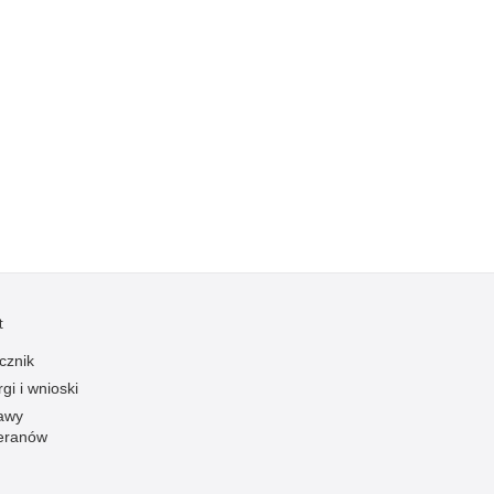
Kradzieże z włamaniem
Kultura
Logistyka, wyposażenie
Materiały wybuchowe
Nagrodzeni policjanci
Napady na banki
Napady na taksówkarzy
Napady na tiry
Nielegalny handel farmaceutykami
Nietrzeźwi kierujący
t
Nietrzeźwi opiekunowie
cznik
gi i wnioski
Nietrzeźwi pracownicy
awy
Niszczenie mienia
eranów
Nowoczesne technologie w pracy Policji
Odpowiedzialność majątkowa Policji