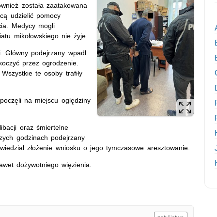
również została zaatakowana
ącą udzielić pomocy
ia. Medycy mogli
iatu mikołowskiego nie żyje.
cji. Główny podejrzany wpadł
koczyć przez ogrodzenie.
 Wszystkie te osoby trafiły
poczęli na miejscu oględziny
bacji oraz śmiertelne
szych godzinach podejrzany
wiedział złożenie wniosku o jego tymczasowe aresztowanie.
awet dożywotniego więzienia.