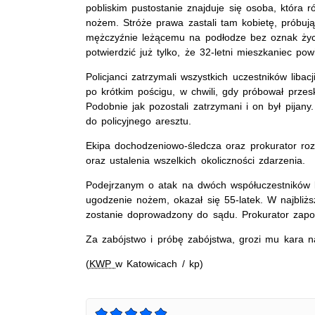
pobliskim pustostanie znajduje się osoba, która 
nożem. Stróże prawa zastali tam kobietę, próbuj
mężczyźnie leżącemu na podłodze bez oznak życ
potwierdzić już tylko, że 32-letni mieszkaniec pow
Policjanci zatrzymali wszystkich uczestników liba
po krótkim pościgu, w chwili, gdy próbował przes
Podobnie jak pozostali zatrzymani i on był pijany.
do policyjnego aresztu.
Ekipa dochodzeniowo-śledcza oraz prokurator roz
oraz ustalenia wszelkich okoliczności zdarzenia.
Podejrzanym o atak na dwóch współuczestników li
ugodzenie nożem, okazał się 55-latek. W najbliż
zostanie doprowadzony do sądu. Prokurator zapo
Za zabójstwo i próbę zabójstwa, grozi mu kara n
(
KWP
w Katowicach / kp)