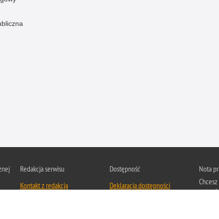
ubliczna
znej
Redakcja serwisu
Dostępność
Nota p
Chcesz 
Kontakt z redakcją
Deklaracja dostępności
z serwis
Zapozna
Polityk