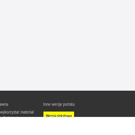
Ofiarni i odważni
Opinia publiczna
Oszustwa
Pedofilia, pornografia dziecięca
Piractwo przemysłowe
Podrabianie znaków towarowych
Pogryzienia przez psy
Polemiki i sprostowania
Policja inaczej
Policjant z pasją
Porwania
rawna
Inne wersje portalu
wykorzystać materiał
Pożary i podpalenia
Wersja tekstowa
u Policja.pl.
Pranie brudnych pieniędzy
About Polish Police
j się z zasadami
Prawa człowieka
a prywatności