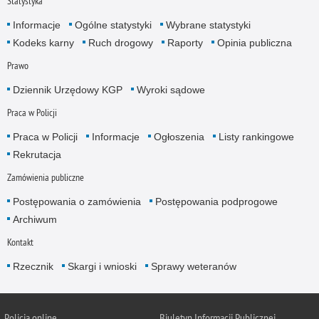
Statystyka
Informacje
Ogólne statystyki
Wybrane statystyki
Kodeks karny
Ruch drogowy
Raporty
Opinia publiczna
Prawo
Dziennik Urzędowy KGP
Wyroki sądowe
Praca w Policji
Praca w Policji
Informacje
Ogłoszenia
Listy rankingowe
Rekrutacja
Zamówienia publiczne
Postępowania o zamówienia
Postępowania podprogowe
Archiwum
Kontakt
Rzecznik
Skargi i wnioski
Sprawy weteranów
Policja
online
Biuletyn Informacji Publicznej