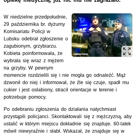
opiekę medyczną, już nic mu nie zagrażało.
W niedzielne przedpołudnie,
29 października br. dyżurny
Komisariatu Policji w
Lubsku odebrał zgłoszenie o
zagubionym, grzybiarzu.
Kobieta poinformowała, że
wybrała się wraz z mężem
na grzyby. W pewnym
momencie rozdzielili się i nie mogła go odnaleźć. Mąż
dzwonił do niej i informował, że źle się czuje, spadł mu
cukier i jest osłabiony, stracił orientacje w terenie i
potrzebuje pomocy.
Po odebraniu zgłoszenia do działania natychmiast
przystąpili policjanci. Skontaktowali się z mężczyzną, aby
ustalić w którym miejscu dokładnie się znajduje. 60-latek
mówił niewyraźnie i słabł. Wskazał, że znajduje się w