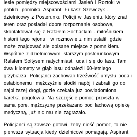
lesie pomiędzy miejscowościami Jasień i Roztoki w
pobliżu pomnika. Aspirant Łukasz Szewczyk -
dzielnicowy z Posterunku Policji w Jasieniu, który znał
teren oraz posiadał dobre rozpoznanie osobowe,
skontaktował się z Rafałem Sochackim - miłośnikiem
historii tego rejonu i w rozmowie z nim ustalił, gdzie
może znajdować się opisane miejsce z pomnikiem.
Wspólnie z dzielnicowym, starszym posterunkowym
Rafałem Sołtysem natychmiast udali się do lasu. Tam
dwa kilometry w głąb lasu odnaleźli 60-letniego
grzybiarza. Policjanci zachowali trzeźwość umysłu podali
osłabionemu mężczyźnie słodki napój i zabrali go do
najbliższej drogi, gdzie czekała już powiadomiona
karetka pogotowia. Na szczęście pomoc przyszła w
sama porę, mężczyznę przekazano pod fachową opiekę
medyczną, już nic mu nie zagrażało.
Policjanci są zawsze gotowi, żeby nieść pomoc, to nie
pierwsza sytuacja kiedy dzielnicowi pomagają. Aspirant