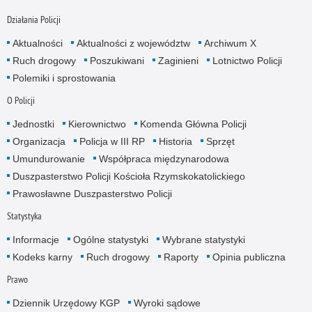
Działania Policji
Aktualności
Aktualności z województw
Archiwum X
Ruch drogowy
Poszukiwani
Zaginieni
Lotnictwo Policji
Polemiki i sprostowania
O Policji
Jednostki
Kierownictwo
Komenda Główna Policji
Organizacja
Policja w III RP
Historia
Sprzęt
Umundurowanie
Współpraca międzynarodowa
Duszpasterstwo Policji Kościoła Rzymskokatolickiego
Prawosławne Duszpasterstwo Policji
Statystyka
Informacje
Ogólne statystyki
Wybrane statystyki
Kodeks karny
Ruch drogowy
Raporty
Opinia publiczna
Prawo
Dziennik Urzędowy KGP
Wyroki sądowe