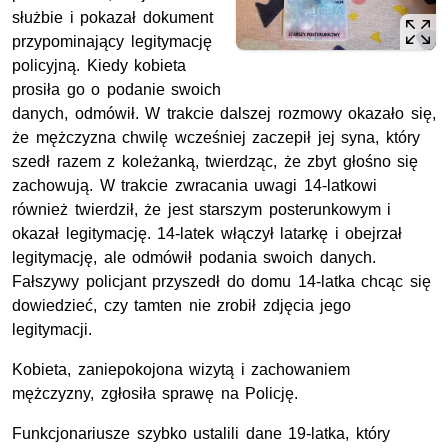
służbie i pokazał dokument
przypominający legitymację
policyjną. Kiedy kobieta
prosiła go o podanie swoich
danych, odmówił. W trakcie dalszej rozmowy okazało się,
że mężczyzna chwilę wcześniej zaczepił jej syna, który
szedł razem z koleżanką, twierdząc, że zbyt głośno się
zachowują. W trakcie zwracania uwagi 14-latkowi
również twierdził, że jest starszym posterunkowym i
okazał legitymację. 14-latek włączył latarkę i obejrzał
legitymację, ale odmówił podania swoich danych.
Fałszywy policjant przyszedł do domu 14-latka chcąc się
dowiedzieć, czy tamten nie zrobił zdjęcia jego
legitymacji.
Kobieta, zaniepokojona wizytą i zachowaniem
mężczyzny, zgłosiła sprawę na Policję.
Funkcjonariusze szybko ustalili dane 19-latka, który