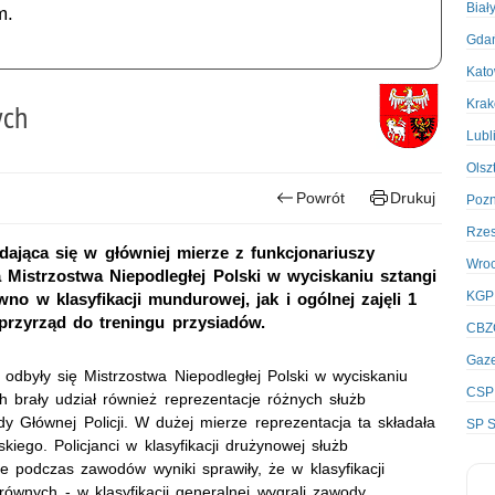
Biał
m.
Gda
Kato
Kra
ych
Lubl
Olsz
Powrót
Drukuj
Poz
Rze
dająca się w główniej mierze z funkcjonariuszy
Wro
 Mistrzostwa Niepodległej Polski w wyciskaniu sztangi
KGP
no w klasyfikacji mundurowej, jak i ogólnej zajęli 1
 przyrząd do treningu przysiadów.
CBZ
Gaze
i odbyły się Mistrzostwa Niepodległej Polski w wyciskaniu
CSP
brały udział również reprezentacje różnych służb
Głównej Policji. W dużej mierze reprezentacja ta składała
SP S
iego. Policjanci w klasyfikacji drużynowej służb
e podczas zawodów wyniki sprawiły, że w klasyfikacji
 równych - w klasyfikacji generalnej wygrali zawody