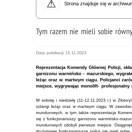
Strona znajduje się w archiwu
Tym razem nie mieli sobie równ
Data publikacji 15.11.2023
Reprezentacja Komendy Głównej Policji, skła
garnizonu warmińsko - mazurskiego, wygrała
leżąc oraz w martwym ciągu. Policjanci zarów
miejsce, wygrywając monolift- profesjonalny
W sobotę i niedzielę (11-12.11.2023 r.) w Złotory
sztangi leżąc oraz w martwym ciągu. W zawodach 
mundurowych, w tym także reprezentacja Komendy 
się z funkcjonariuszy garnizonu warmińsko-mazursk
mundurowych zdobyli pierwsze miejsce. Osiągnięt
drużynowej funkcjonariusze policji nie mieli sobie