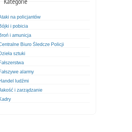
Kategorie
Ataki na policjantów
Bójki i pobicia
Broń i amunicja
Centralne Biuro Śledcze Policji
Dzieła sztuki
Fałszerstwa
Fałszywe alarmy
Handel ludźmi
Jakość i zarządzanie
Kadry
Kobiety w Policji
Korupcja
Kradzież