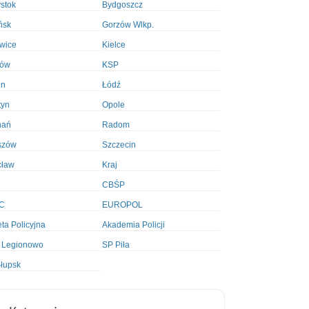
ystok
Bydgoszcz
ńsk
Gorzów Wlkp.
wice
Kielce
ków
KSP
in
Łódź
tyn
Opole
nań
Radom
szów
Szczecin
cław
Kraj
CBŚP
C
EUROPOL
ta Policyjna
Akademia Policji
 Legionowo
SP Piła
łupsk