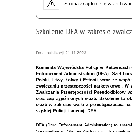
Strona znajduje się w archiwu
Szkolenie DEA w zakresie zwalcz
Data publikacji 21.11.2023
Komenda Wojewódzka Policji w Katowicach go
Enforcement Administration (DEA). Szef biu
Polski, Litwy, Łotwy i Estonii, wraz ze wsp
zwalczaniu przestępczości narkotykowej. W 
Zwalczania Przestępczości Pseudokibiców wzięł
oraz zaprzyjaźnionych służb. Szkolenie to 
służb w zakresie walki z przestępczością na
śląskiej Policji i agencji DEA.
DEA (Drug Enforcement Administration) to amer
Sprawiedliwości Stanów Zjednoczonych i zwalczaj