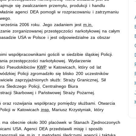
zajmuje się zwalczaniem przemytu, produkcji i handlu
właśnie agenci DEA pomogli w rozpracowaniu i zatrzymaniu
owego.
2 września 2006 roku. Jego zadaniem jest
m.in.
zanie zorganizowanej przestępczości narkotykowej na całym
asadzie USA w Polsce i jest odpowiedzialne za obszar
 współpracownikami gościli w siedzibie śląskiej Policji.
zania przestępczości narkotykowej. Wydarzenie
ości Pseudokibiców
KWP
w Katowicach, który od lat
zkiej Policji zgromadziło się blisko 200 uczestników
awiciele zaprzyjaźnionych służb: Straży Granicznej, Sił
ra Śledczego Policji, Centralnego Biura
stracji Skarbowej i Państwowej Straży Pożarnej.
oraz rozwijania współpracy pomiędzy służbami. Otwarcia
olicji w Katowicach
insp.
Mariusz Krzystyniak, który
tóra ma obecnie około 300 placówek w Stanach Zjednoczonych
icami USA. Agenci DEA przedstawili misję i sposób
zapoznali się
m.in.
z metodami śledczymi agencji i taktyką