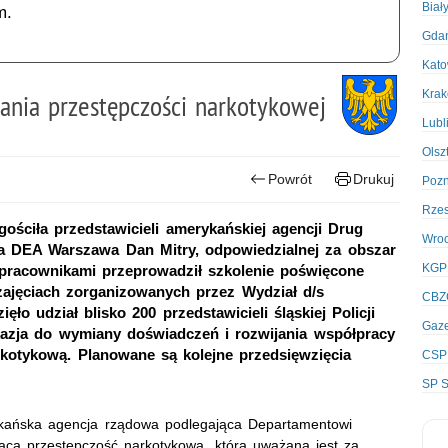
Biał
m.
Gda
Kato
Kra
ania przestępczości narkotykowej
Lubl
Olsz
Powrót
Drukuj
Poz
Rze
ściła przedstawicieli amerykańskiej agencji Drug
Wro
ra DEA Warszawa Dan Mitry, odpowiedzialnej za obszar
KGP
ółpracownikami przeprowadził szkolenie poświęcone
zajęciach zorganizowanych przez Wydział d/s
CBZ
o udział blisko 200 przedstawicieli śląskiej Policji
Gaze
okazja do wymiany doświadczeń i rozwijania współpracy
rkotykową. Planowane są kolejne przedsięwzięcia
CSP
SP S
ykańska agencja rządowa podlegająca Departamentowi
ąca przestępczość narkotykową, która uważana jest za