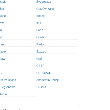
ystok
Bydgoszcz
ńsk
Gorzów Wlkp.
wice
Kielce
ków
KSP
in
Łódź
tyn
Opole
nań
Radom
szów
Szczecin
cław
Kraj
CBŚP
C
EUROPOL
ta Policyjna
Akademia Policji
 Legionowo
SP Piła
łupsk