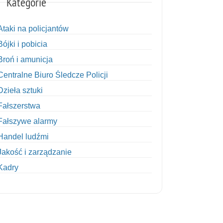
Kategorie
Ataki na policjantów
Bójki i pobicia
Broń i amunicja
Centralne Biuro Śledcze Policji
Dzieła sztuki
Fałszerstwa
Fałszywe alarmy
Handel ludźmi
Jakość i zarządzanie
Kadry
Kobiety w Policji
Korupcja
Kradzież