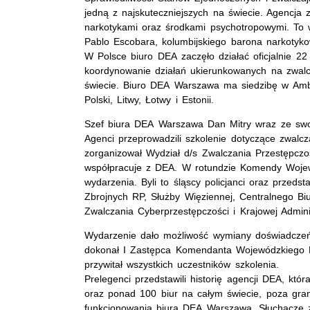
jedną z najskuteczniejszych na świecie. Agencja 
narkotykami oraz środkami psychotropowymi. To 
Pablo Escobara, kolumbijskiego barona narkotyk
W Polsce biuro DEA zaczęło działać oficjalnie 2
koordynowanie działań ukierunkowanych na zwalc
świecie. Biuro DEA Warszawa ma siedzibę w Amb
Polski, Litwy, Łotwy i Estonii.
Szef biura DEA Warszawa Dan Mitry wraz ze swoimi
Agenci przeprowadzili szkolenie dotyczące zwalc
zorganizował Wydział d/s Zwalczania Przestępcz
współpracuje z DEA. W rotundzie Komendy Wojewód
wydarzenia. Byli to śląscy policjanci oraz przedst
Zbrojnych RP, Służby Więziennej, Centralnego Biu
Zwalczania Cyberprzestępczości i Krajowej Admini
Wydarzenie dało możliwość wymiany doświadczeń 
dokonał I Zastępca Komendanta Wojewódzkiego P
przywitał wszystkich uczestników szkolenia.
Prelegenci przedstawili historię agencji DEA, k
oraz ponad 100 biur na całym świecie, poza gran
funkcjonowania biura DEA Warszawa. Słuchacze 