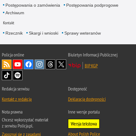
Postępowania o zamówienia
Postępowania podprogowe
Archiwum
Kontakt
Rzecznik
Skargi i wnioski
Sprawy weteranów
Policja
online
Biuletyn Informacji Publicznej
BIP KGP
Redakcja serwisu
Dostępność
Kontakt z redakcją
Deklaracja dostępności
Nota prawna
Inne wersje portalu
Chcesz wykorzystać materiał
Wersja tekstowa
z serwisu Policja.pl.
About Polish Police
Zapoznaj się z zasadami