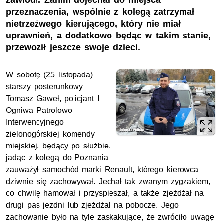
zawiódł. Zanim dojechał do miejsca
przeznaczenia, wspólnie z kolegą zatrzymał
nietrzeźwego kierującego, który nie miał
uprawnień, a dodatkowo będąc w takim stanie,
przewoził jeszcze swoje dzieci.
W sobotę (25 listopada)
starszy posterunkowy
Tomasz Gaweł, policjant I
Ogniwa Patrolowo
Interwencyjnego
zielonogórskiej komendy
miejskiej, będący po służbie,
jadąc z kolegą do Poznania
zauważył samochód marki Renault, którego kierowca
dziwnie się zachowywał. Jechał tak zwanym zygzakiem,
co chwilę hamował i przyspieszał, a także zjeżdżał na
drugi pas jezdni lub zjeżdżał na pobocze. Jego
zachowanie było na tyle zaskakujące, że zwróciło uwagę