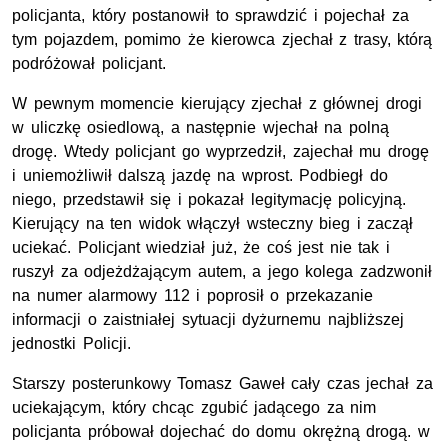
policjanta, który postanowił to sprawdzić i pojechał za
tym pojazdem, pomimo że kierowca zjechał z trasy, którą
podróżował policjant.
W pewnym momencie kierujący zjechał z głównej drogi
w uliczkę osiedlową, a następnie wjechał na polną
drogę. Wtedy policjant go wyprzedził, zajechał mu drogę
i uniemożliwił dalszą jazdę na wprost. Podbiegł do
niego, przedstawił się i pokazał legitymację policyjną.
Kierujący na ten widok włączył wsteczny bieg i zaczął
uciekać. Policjant wiedział już, że coś jest nie tak i
ruszył za odjeżdżającym autem, a jego kolega zadzwonił
na numer alarmowy 112 i poprosił o przekazanie
informacji o zaistniałej sytuacji dyżurnemu najbliższej
jednostki Policji.
Starszy posterunkowy Tomasz Gaweł cały czas jechał za
uciekającym, który chcąc zgubić jadącego za nim
policjanta próbował dojechać do domu okrężną drogą. w