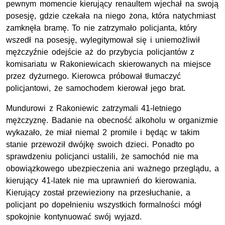
pewnym momencie kierujący renaultem wjechał na swoją
posesję, gdzie czekała na niego żona, która natychmiast
zamknęła bramę. To nie zatrzymało policjanta, który
wszedł na posesję, wylegitymował się i uniemożliwił
mężczyźnie odejście aż do przybycia policjantów z
komisariatu w Rakoniewicach skierowanych na miejsce
przez dyżurnego. Kierowca próbował tłumaczyć
policjantowi, że samochodem kierował jego brat.
Mundurowi z Rakoniewic zatrzymali 41-letniego
mężczyznę. Badanie na obecność alkoholu w organizmie
wykazało, że miał niemal 2 promile i będąc w takim
stanie przewoził dwójkę swoich dzieci. Ponadto po
sprawdzeniu policjanci ustalili, że samochód nie ma
obowiązkowego ubezpieczenia ani ważnego przeglądu, a
kierujący 41-latek nie ma uprawnień do kierowania.
Kierujący został przewieziony na przesłuchanie, a
policjant po dopełnieniu wszystkich formalności mógł
spokojnie kontynuować swój wyjazd.