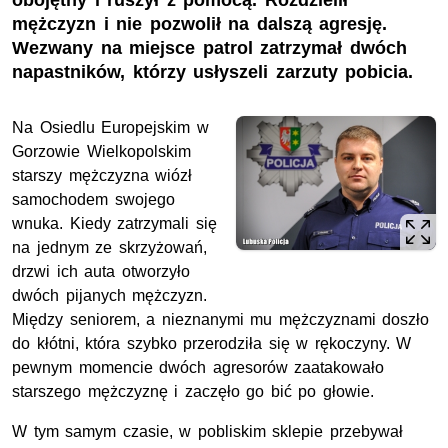
obojętny i ruszył z pomocą. Rozdzielił
mężczyzn i nie pozwolił na dalszą agresję.
Wezwany na miejsce patrol zatrzymał dwóch
napastników, którzy usłyszeli zarzuty pobicia.
Na Osiedlu Europejskim w
Gorzowie Wielkopolskim
starszy mężczyzna wiózł
samochodem swojego
wnuka. Kiedy zatrzymali się
na jednym ze skrzyżowań,
drzwi ich auta otworzyło
dwóch pijanych mężczyzn.
Między seniorem, a nieznanymi mu mężczyznami doszło
do kłótni, która szybko przerodziła się w rękoczyny. W
pewnym momencie dwóch agresorów zaatakowało
starszego mężczyznę i zaczęło go bić po głowie.
W tym samym czasie, w pobliskim sklepie przebywał