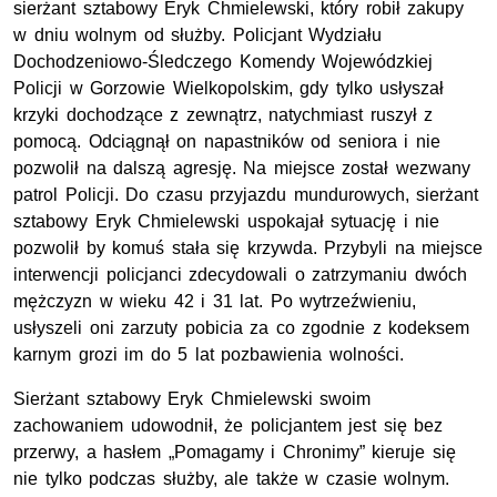
sierżant sztabowy Eryk Chmielewski, który robił zakupy
w dniu wolnym od służby. Policjant Wydziału
Dochodzeniowo-Śledczego Komendy Wojewódzkiej
Policji w Gorzowie Wielkopolskim, gdy tylko usłyszał
krzyki dochodzące z zewnątrz, natychmiast ruszył z
pomocą. Odciągnął on napastników od seniora i nie
pozwolił na dalszą agresję. Na miejsce został wezwany
patrol Policji. Do czasu przyjazdu mundurowych, sierżant
sztabowy Eryk Chmielewski uspokajał sytuację i nie
pozwolił by komuś stała się krzywda. Przybyli na miejsce
interwencji policjanci zdecydowali o zatrzymaniu dwóch
mężczyzn w wieku 42 i 31 lat. Po wytrzeźwieniu,
usłyszeli oni zarzuty pobicia za co zgodnie z kodeksem
karnym grozi im do 5 lat pozbawienia wolności.
Sierżant sztabowy Eryk Chmielewski swoim
zachowaniem udowodnił, że policjantem jest się bez
przerwy, a hasłem „Pomagamy i Chronimy” kieruje się
nie tylko podczas służby, ale także w czasie wolnym.