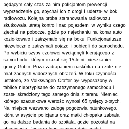
będącym cały czas za nim policjantom prewencji
wyprzedzenie go, spychał ich z drogi i uderzał w bok
radiowozu. Kolejna próba staranowania radiowozu
skutkowała utratą kontroli nad pojazdem, w wyniku czego
zjechał na pobocze, gdzie po najechaniu na konar auto
koziołkowało i zatrzymało się na boku. Funkcjonariusze
niezwłocznie zatrzymali pojazd i pobiegli do samochodu.
Po wybiciu szyby czołowej wyciągnęli kierującego z
samochodu, którym okazał się 15-letni mieszkaniec
gminy Gubin. Poza zadrapaniem naskórka na czole nie
miał żadnych widocznych obrażeń. W toku czynności
ustalono, że Volkswagen Crafter był wyposażony w
tablice nieprzypisane do zatrzymanego samochodu i
został skradziony tego samego dnia z terenu Niemiec,
którego szacunkowa wartość wynosi 65 tysięcy złotych.
Na miejsce wezwano załogę pogotowia ratunkowego,
która w asyście policjanta oraz matki chłopaka zabrała
go na dalsze badania do szpitala, gdzie pozostał na
obserwację. Jeszcze tego samego dnia został