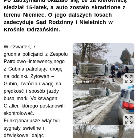
Po zatrzymaniu okazało się, że za kierownicą
siedział 15-latek, a auto zostało skradzione z
terenu Niemiec. O jego dalszych losach
zadecyduje Sąd Rodzinny i Nieletnich w
Krośnie Odrzańskim.
W czwartek, 7
grudnia policjanci z Zespołu
Patrolowo–Interwencyjnego
z Gubina patrolując drogę
na odcinku Żytowań –
Gubin, zwrócili uwagę na
prędkość i sposób jazdy
busa marki Volkswagen
Crafter, którego postanowili
skontrolować.
Funkcjonariusze włączyli
sygnały świetlne i
dźwiękowe, dając