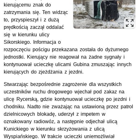
kierującemu znak do
zatrzymania się. Ten widząc
to, przyspieszył i z dużą
prędkością zaczął oddalać
się w kierunku ulicy
Sikorskiego. Informacja o
rozpoczęciu pościgu przekazana została do dyżurnego
jednostki. Kierujący nie reagował na żadne sygnały i
kontynuował ucieczkę ulicami Gubina zmuszając innych
kierujących do zjeżdżania z jezdni.
Stwarzając bezpośrednie zagrożenie dla wszystkich
uczestników ruchu drogowego wjechał pod zakaz na
ulicę Rycerską, gdzie kontynuował ucieczkę po jezdni i
chodniku. Nadto nie zważając na ustawioną przez patrol
dzielnicowych blokadę, uderzył z impetem w
oznakowany radiowóz, a następnie odjechał ulicą
Kunickiego w kierunku skrzyżowania z ulicą
Wyspiańskiego. W trakcie ucieczki uniemożliwiał