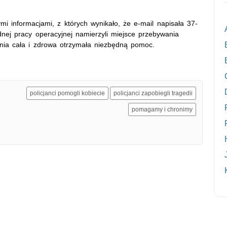
 informacjami, z których wynikało, że e-mail napisała 37-
dnej pracy operacyjnej namierzyli miejsce przebywania
dnia cała i zdrowa otrzymała niezbędną pomoc.
policjanci pomogli kobiecie
policjanci zapobiegli tragedii
pomagamy i chronimy