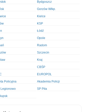
ystok
Bydgoszcz
ńsk
Gorzów Wlkp.
wice
Kielce
ków
KSP
in
Łódź
tyn
Opole
nań
Radom
szów
Szczecin
cław
Kraj
CBŚP
C
EUROPOL
ta Policyjna
Akademia Policji
 Legionowo
SP Piła
łupsk