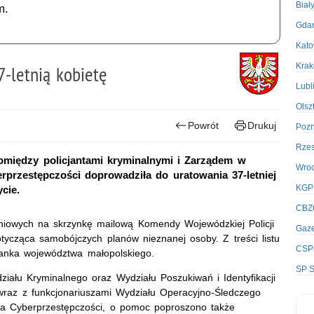
Biał
m.
Gda
Kato
Kra
7-letnią kobietę
Lubl
Olsz
Powrót
Drukuj
Poz
Rze
omiędzy policjantami kryminalnymi i Zarządem w
Wro
przestępczości doprowadziła do uratowania 37-letniej
KGP
cie.
CBZ
niowych na skrzynkę mailową Komendy Wojewódzkiej Policji
Gaze
cząca samobójczych planów nieznanej osoby. Z treści listu
CSP
anka województwa małopolskiego.
SP S
działu Kryminalnego oraz Wydziału Poszukiwań i Identyfikacji
raz z funkcjonariuszami Wydziału Operacyjno-Śledczego
ia Cyberprzestępczości, o pomoc poproszono także