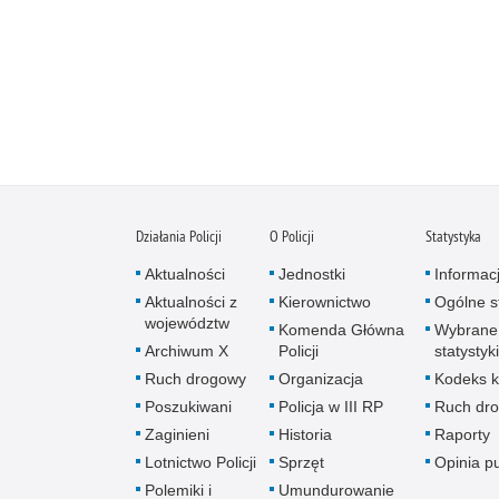
Działania Policji
O Policji
Statystyka
Aktualności
Jednostki
Informac
Aktualności z
Kierownictwo
Ogólne st
województw
Komenda Główna
Wybrane
Archiwum X
Policji
statystyki
Ruch drogowy
Organizacja
Kodeks k
Poszukiwani
Policja w III RP
Ruch dr
Zaginieni
Historia
Raporty
Lotnictwo Policji
Sprzęt
Opinia p
Polemiki i
Umundurowanie