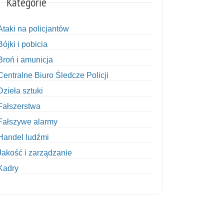
Kategorie
Ataki na policjantów
Bójki i pobicia
Broń i amunicja
Centralne Biuro Śledcze Policji
Dzieła sztuki
Fałszerstwa
Fałszywe alarmy
Handel ludźmi
Jakość i zarządzanie
Kadry
Kobiety w Policji
Korupcja
Kradzież