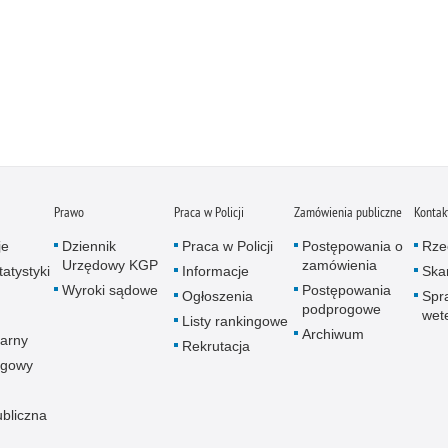
Prawo
Praca w Policji
Zamówienia publiczne
Kontak
je
Dziennik
Praca w Policji
Postępowania o
Rze
Urzędowy KGP
zamówienia
atystyki
Informacje
Skar
Wyroki sądowe
Postępowania
Ogłoszenia
Spr
podprogowe
wet
Listy rankingowe
Archiwum
arny
Rekrutacja
ogowy
ubliczna