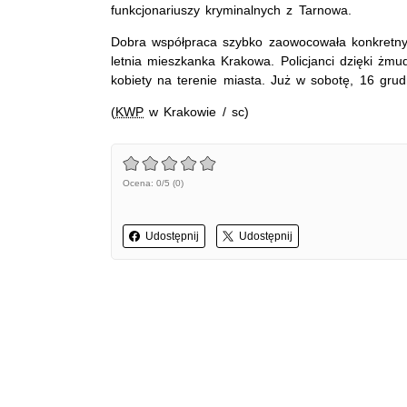
funkcjonariuszy kryminalnych z Tarnowa.
Dobra współpraca szybko zaowocowała konkretnymi
letnia mieszkanka Krakowa. Policjanci dzięki żmu
kobiety na terenie miasta. Już w sobotę, 16 gru
(
KWP
w Krakowie / sc)
Ocena: 0/5 (0)
Udostępnij
Udostępnij