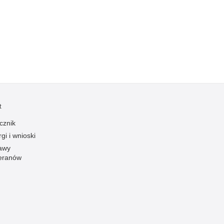
Kradzieże z włamaniem
Kultura
Logistyka, wyposażenie
Materiały wybuchowe
Nagrodzeni policjanci
Napady na banki
Napady na taksówkarzy
t
Napady na tiry
cznik
Nielegalny handel farmaceutykami
gi i wnioski
Nietrzeźwi kierujący
awy
eranów
Nietrzeźwi opiekunowie
Nietrzeźwi pracownicy
Niszczenie mienia
Nowoczesne technologie w pracy Policji
Odpowiedzialność majątkowa Policji