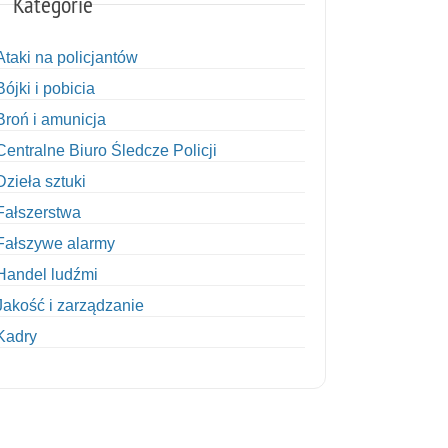
Kategorie
Ataki na policjantów
Bójki i pobicia
Broń i amunicja
Centralne Biuro Śledcze Policji
Dzieła sztuki
Fałszerstwa
Fałszywe alarmy
Handel ludźmi
Jakość i zarządzanie
Kadry
Kobiety w Policji
Korupcja
Kradzież