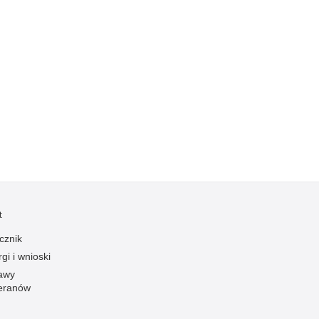
Kradzieże z włamaniem
Kultura
Logistyka, wyposażenie
Materiały wybuchowe
Nagrodzeni policjanci
Napady na banki
Napady na taksówkarzy
Napady na tiry
Nielegalny handel farmaceutykami
Nietrzeźwi kierujący
t
Nietrzeźwi opiekunowie
cznik
Nietrzeźwi pracownicy
gi i wnioski
Niszczenie mienia
awy
eranów
Nowoczesne technologie w pracy Policji
Odpowiedzialność majątkowa Policji