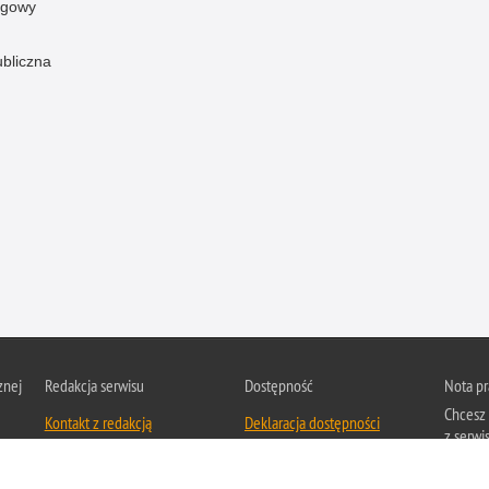
ogowy
ubliczna
znej
Redakcja serwisu
Dostępność
Nota p
Chcesz 
Kontakt z redakcją
Deklaracja dostępności
z serwis
Zapozna