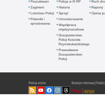
Poszukiwani
Policja w III RP
Ruch dr
Zaginieni
Historia
Raporty
Lotnictwo Policji
Sprzęt
Opinia p
Polemiki i
Umundurowanie
sprostowania
Współpraca
międzynarodowa
Duszpasterstwo
Policji Kościoła
Rzymskokatolickiego
Prawosławne
Duszpasterstwo
Policji
Policja
online
Biuletyn Informacji Public
BIP KGP