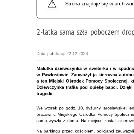
Strona znajduje się w archiwu
2-latka sama szła poboczem drog
Data publikacji 22.12.2023
Malutka dziewczynka w sweterku i w spodnia
w Pawłosiowie. Zauważył ją kierowca autob
a ten Miejski Ośrodek Pomocy Społecznej, k
Dziewczynka trafiła pod opiekę babci. Dzięki
tragedii.
We wtorek po godz. 10, dyżurny jarosławskiej je
pracownic Miejskiego Ośrodka Pomocy Społecznej 
sama wyszła z domu. Na miejsce zostali skierowan
Na parkingu przed kościołem, policjanci zauważy