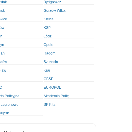
ystok
Bydgoszcz
ńsk
Gorzów Wlkp.
wice
Kielce
ków
KSP
in
Łódź
tyn
Opole
nań
Radom
szów
Szczecin
cław
Kraj
CBŚP
C
EUROPOL
ta Policyjna
Akademia Policji
 Legionowo
SP Piła
łupsk