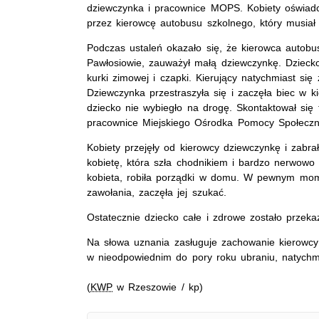
dziewczynka i pracownice MOPS. Kobiety oświadcz
przez kierowcę autobusu szkolnego, który musiał
Podczas ustaleń okazało się, że kierowca autobus
Pawłosiowie, zauważył małą dziewczynkę. Dzieck
kurki zimowej i czapki. Kierujący natychmiast się
Dziewczynka przestraszyła się i zaczęła biec w k
dziecko nie wybiegło na drogę. Skontaktował się
pracownice Miejskiego Ośrodka Pomocy Społeczn
Kobiety przejęły od kierowcy dziewczynkę i zabra
kobietę, która szła chodnikiem i bardzo nerwowo s
kobieta, robiła porządki w domu. W pewnym mome
zawołania, zaczęła jej szukać.
Ostatecznie dziecko całe i zdrowe zostało przek
Na słowa uznania zasługuje zachowanie kierowcy 
w nieodpowiednim do pory roku ubraniu, natychm
(
KWP
w Rzeszowie / kp)