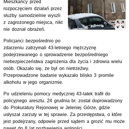
Mieszkańcy przed
rozpoczęciem działań przez
służby samodzielnie wyszli
z zagrożonego miejsca, nikt
nie doznał obrażeń.
Policjanci bezpośrednio po
zdarzeniu zatrzymali 43-letniego mężczyznę
podejrzewanego o sprowadzenie bezpośredniego
niebezpieczeństwa zagrożenia dla życia i zdrowia wielu
osób. Okazało się, że był on nietrzeźwy.
Przeprowadzone badanie wykazało blisko 3 promile
alkoholu w jego organizmie.
Po udzieleniu pomocy medycznej 43-latek trafił do
policyjnego aresztu. 24 grudnia br. został doprowadzony
do Prokuratury Rejonowej w Jeleniej Górze, gdzie
usłyszał zarzuty w tej sprawie. Za przestępstwa, o które
jest podejrzany, odpowie przed sądem a grozić mu może
nawet do 8 lat pozbawienia wolności.