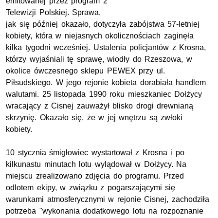
emitowanej przez program 2
Telewizji Polskiej. Sprawa,
jak się później okazało, dotyczyła zabójstwa 57-letniej
kobiety, która w niejasnych okolicznościach zaginęła
kilka tygodni wcześniej. Ustalenia policjantów z Krosna,
którzy wyjaśniali tę sprawę, wiodły do Rzeszowa, w
okolice ówczesnego sklepu PEWEX przy ul.
Piłsudskiego. W jego rejonie kobieta dorabiała handlem
walutami. 25 listopada 1990 roku mieszkaniec Dołżycy
wracający z Cisnej zauważył blisko drogi drewnianą
skrzynię. Okazało się, że w jej wnętrzu są zwłoki
kobiety.
10 stycznia śmigłowiec wystartował z Krosna i po
kilkunastu minutach lotu wylądował w Dołżycy. Na
miejscu zrealizowano zdjęcia do programu. Przed
odlotem ekipy, w związku z pogarszającymi się
warunkami atmosferycznymi w rejonie Cisnej, zachodziła
potrzeba "wykonania dodatkowego lotu na rozpoznanie