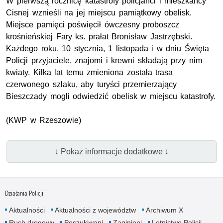
W pierwszą rocznicę katastrofy policjanci i mieszkańcy
Cisnej wznieśli na jej miejscu pamiątkowy obelisk.
Miejsce pamięci poświęcił ówczesny proboszcz
krośnieńskiej Fary ks. prałat Bronisław Jastrzębski.
Każdego roku, 10 stycznia, 1 listopada i w dniu Święta
Policji przyjaciele, znajomi i krewni składają przy nim
kwiaty. Kilka lat temu zmieniona została trasa
czerwonego szlaku, aby turyści przemierzający
Bieszczady mogli odwiedzić obelisk w miejscu katastrofy.
(
KWP
w Rzeszowie)
↓ Pokaż informacje dodatkowe ↓
Działania Policji
Aktualności
Aktualności z województw
Archiwum X
Ruch drogowy
Poszukiwani
Zaginieni
Lotnictwo Policji