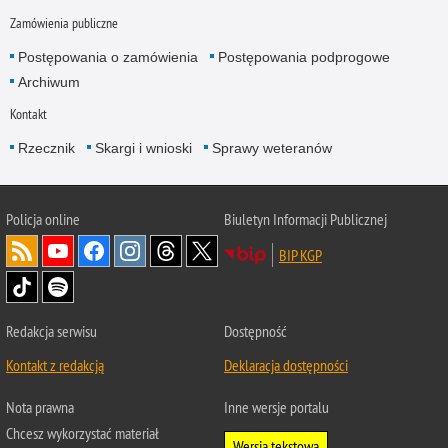
Zamówienia publiczne
Postępowania o zamówienia
Postępowania podprogowe
Archiwum
Kontakt
Rzecznik
Skargi i wnioski
Sprawy weteranów
Policja
online
Biuletyn Informacji Publicznej
BIP KGP
Redakcja serwisu
Dostępność
Kontakt z redakcją
Deklaracja dostępności
Nota prawna
Inne wersje portalu
Chcesz wykorzystać materiał
Wersja tekstowa