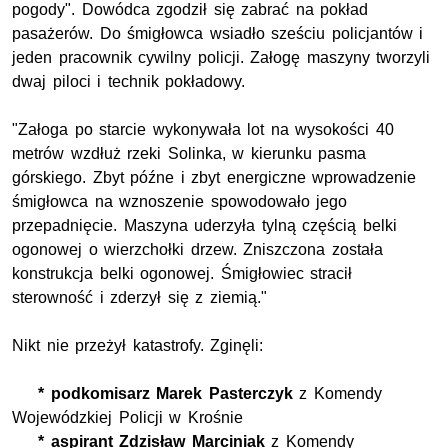
pogody". Dowódca zgodził się zabrać na pokład
pasażerów. Do śmigłowca wsiadło sześciu policjantów i
jeden pracownik cywilny policji. Załogę maszyny tworzyli
dwaj piloci i technik pokładowy.
"Załoga po starcie wykonywała lot na wysokości 40
metrów wzdłuż rzeki Solinka, w kierunku pasma
górskiego. Zbyt późne i zbyt energiczne wprowadzenie
śmigłowca na wznoszenie spowodowało jego
przepadnięcie. Maszyna uderzyła tylną częścią belki
ogonowej o wierzchołki drzew. Zniszczona została
konstrukcja belki ogonowej. Śmigłowiec stracił
sterowność i zderzył się z ziemią."
Nikt nie przeżył katastrofy. Zginęli:
* podkomisarz Marek Pasterczyk
z Komendy
Wojewódzkiej Policji w Krośnie
* aspirant Zdzisław Marciniak
z Komendy