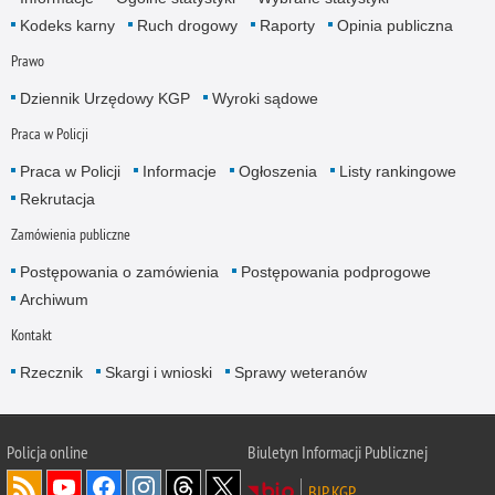
Kodeks karny
Ruch drogowy
Raporty
Opinia publiczna
Prawo
Dziennik Urzędowy KGP
Wyroki sądowe
Praca w Policji
Praca w Policji
Informacje
Ogłoszenia
Listy rankingowe
Rekrutacja
Zamówienia publiczne
Postępowania o zamówienia
Postępowania podprogowe
Archiwum
Kontakt
Rzecznik
Skargi i wnioski
Sprawy weteranów
Policja
online
Biuletyn Informacji Publicznej
BIP KGP