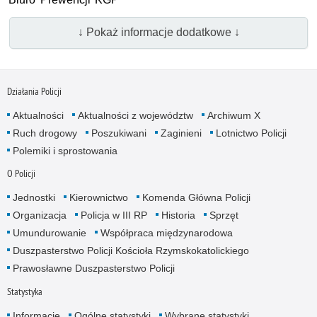
↓ Pokaż informacje dodatkowe ↓
Działania Policji
Aktualności
Aktualności z województw
Archiwum X
Ruch drogowy
Poszukiwani
Zaginieni
Lotnictwo Policji
Polemiki i sprostowania
O Policji
Jednostki
Kierownictwo
Komenda Główna Policji
Organizacja
Policja w III RP
Historia
Sprzęt
Umundurowanie
Współpraca międzynarodowa
Duszpasterstwo Policji Kościoła Rzymskokatolickiego
Prawosławne Duszpasterstwo Policji
Statystyka
Informacje
Ogólne statystyki
Wybrane statystyki