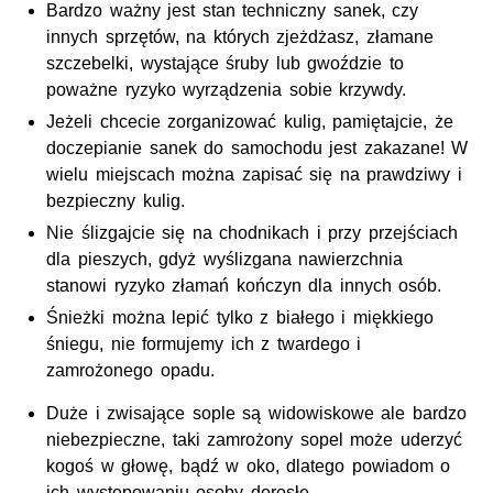
Bardzo ważny jest stan techniczny sanek, czy
innych sprzętów, na których zjeżdżasz, złamane
szczebelki, wystające śruby lub gwoździe to
poważne ryzyko wyrządzenia sobie krzywdy.
Jeżeli chcecie zorganizować kulig, pamiętajcie, że
doczepianie sanek do samochodu jest zakazane! W
wielu miejscach można zapisać się na prawdziwy i
bezpieczny kulig.
Nie ślizgajcie się na chodnikach i przy przejściach
dla pieszych, gdyż wyślizgana nawierzchnia
stanowi ryzyko złamań kończyn dla innych osób.
Śnieżki można lepić tylko z białego i miękkiego
śniegu, nie formujemy ich z twardego i
zamrożonego opadu.
Duże i zwisające sople są widowiskowe ale bardzo
niebezpieczne, taki zamrożony sopel może uderzyć
kogoś w głowę, bądź w oko, dlatego powiadom o
ich występowaniu osoby dorosłe.