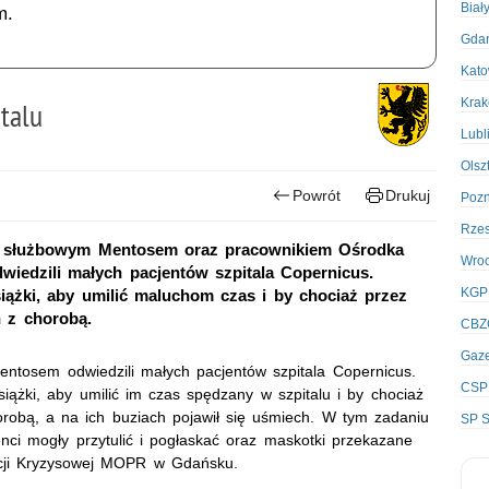
Biał
m.
Gda
Kato
Kra
italu
Lubl
Olsz
Powrót
Drukuj
Poz
Rze
em służbowym Mentosem oraz pracownikiem Ośrodka
Wro
iedzili małych pacjentów szpitala Copernicus.
KGP
siążki, aby umilić maluchom czas i by chociaż przez
 z chorobą.
CBZ
Gaze
entosem odwiedzili małych pacjentów szpitala Copernicus.
CSP
siążki, aby umilić im czas spędzany w szpitalu i by chociaż
robą, a na ich buziach pojawił się uśmiech. W tym zadaniu
SP S
i mogły przytulić i pogłaskać oraz maskotki przekazane
ncji Kryzysowej MOPR w Gdańsku.