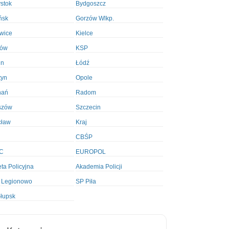
ystok
Bydgoszcz
ńsk
Gorzów Wlkp.
wice
Kielce
ków
KSP
in
Łódź
tyn
Opole
nań
Radom
szów
Szczecin
cław
Kraj
CBŚP
C
EUROPOL
ta Policyjna
Akademia Policji
 Legionowo
SP Piła
łupsk