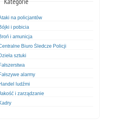
Kategorie
Ataki na policjantów
Bójki i pobicia
Broń i amunicja
Centralne Biuro Śledcze Policji
Dzieła sztuki
Fałszerstwa
Fałszywe alarmy
Handel ludźmi
Jakość i zarządzanie
Kadry
Kobiety w Policji
Korupcja
Kradzież