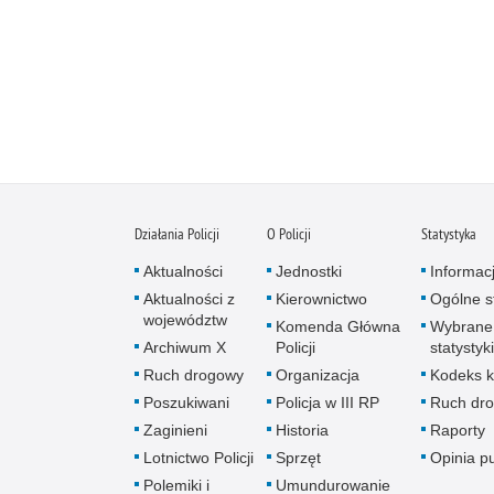
Działania Policji
O Policji
Statystyka
Aktualności
Jednostki
Informac
Aktualności z
Kierownictwo
Ogólne st
województw
Komenda Główna
Wybrane
Archiwum X
Policji
statystyki
Ruch drogowy
Organizacja
Kodeks k
Poszukiwani
Policja w III RP
Ruch dr
Zaginieni
Historia
Raporty
Lotnictwo Policji
Sprzęt
Opinia p
Polemiki i
Umundurowanie