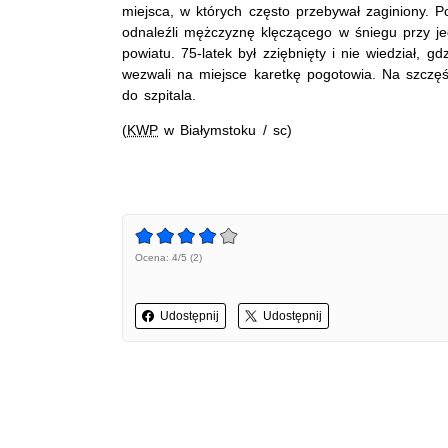
miejsca, w których często przebywał zaginiony. Po
odnaleźli mężczyznę klęczącego w śniegu przy j
powiatu. 75-latek był zziębnięty i nie wiedział, g
wezwali na miejsce karetkę pogotowia. Na szczęś
do szpitala.
(
KWP
w Białymstoku / sc)
Ocena: 4/5 (2)
Udostępnij
Udostępnij