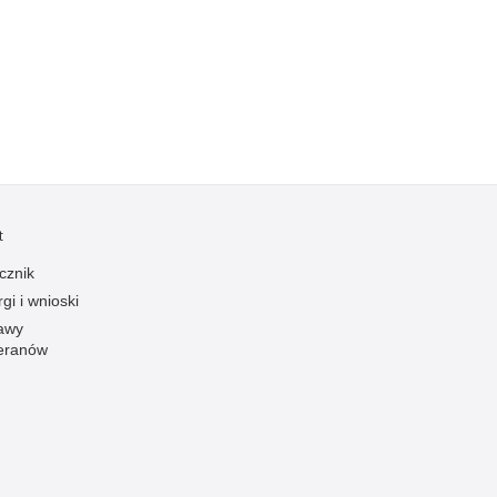
Kradzieże z włamaniem
Kultura
Logistyka, wyposażenie
Materiały wybuchowe
Nagrodzeni policjanci
Napady na banki
Napady na taksówkarzy
t
Napady na tiry
cznik
Nielegalny handel farmaceutykami
gi i wnioski
Nietrzeźwi kierujący
awy
eranów
Nietrzeźwi opiekunowie
Nietrzeźwi pracownicy
Niszczenie mienia
Nowoczesne technologie w pracy Policji
Odpowiedzialność majątkowa Policji