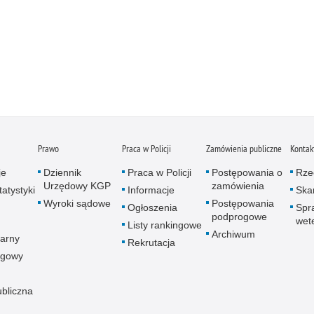
Prawo
Praca w Policji
Zamówienia publiczne
Kontak
je
Dziennik
Praca w Policji
Postępowania o
Rze
Urzędowy KGP
zamówienia
atystyki
Informacje
Skar
Wyroki sądowe
Postępowania
Ogłoszenia
Spr
podprogowe
wet
Listy rankingowe
Archiwum
arny
Rekrutacja
ogowy
ubliczna