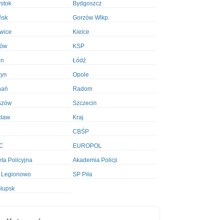
ystok
Bydgoszcz
ńsk
Gorzów Wlkp.
wice
Kielce
ków
KSP
in
Łódź
tyn
Opole
nań
Radom
szów
Szczecin
cław
Kraj
CBŚP
C
EUROPOL
ta Policyjna
Akademia Policji
 Legionowo
SP Piła
łupsk