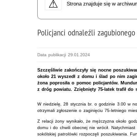
Strona znajduje się w archiwu
Policjanci odnaleźli zagubionego
Data publikacji 29.01.2024
Szczęśliwie zakończyły się nocne poszukiwa
około 21 wyszedł z domu i ślad po nim zagi
żona poprosiła o pomoc policjantów. Mundur
z dróg powiatu. Zziębnięty 75-latek trafił do s
W niedzielę, 28 stycznia br. o godzinie 3.00 w no
otrzymali zgłoszenie o zaginięciu 75-letniego mi
Z relacji żony wynikało, że mężczyzna około god
domu i do chwili obecnej nie wrócił. Natychmiast 
sokólskiej patrolówki rozpoczęli poszukiwania. Fu