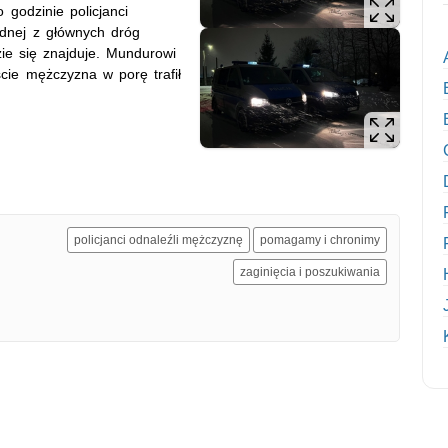
 godzinie policjanci
ednej z głównych dróg
dzie się znajduje. Mundurowi
cie mężczyzna w porę trafił
policjanci odnaleźli mężczyznę
pomagamy i chronimy
zaginięcia i poszukiwania