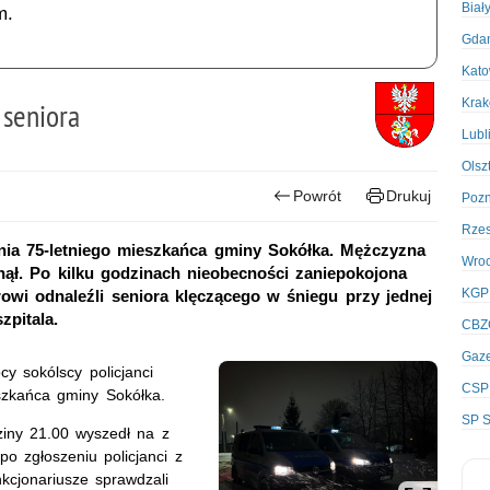
Biał
m.
Gda
Kato
Kra
 seniora
Lubl
Olsz
Powrót
Drukuj
Poz
Rze
nia 75-letniego mieszkańca gminy Sokółka. Mężczyzna
Wro
nął. Po kilku godzinach nieobecności zaniepokojona
KGP
owi odnaleźli seniora klęczącego w śniegu przy jednej
zpitala.
CBZ
Gaze
cy sokólscy policjanci
CSP
eszkańca gminy Sokółka.
SP S
ziny 21.00 wyszedł na z
po zgłoszeniu policjanci z
nkcjonariusze sprawdzali