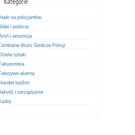
Kategorie
Ataki na policjantów
Bójki i pobicia
Broń i amunicja
Centralne Biuro Śledcze Policji
Dzieła sztuki
Fałszerstwa
Fałszywe alarmy
Handel ludźmi
Jakość i zarządzanie
Kadry
Kobiety w Policji
Korupcja
Kradzież