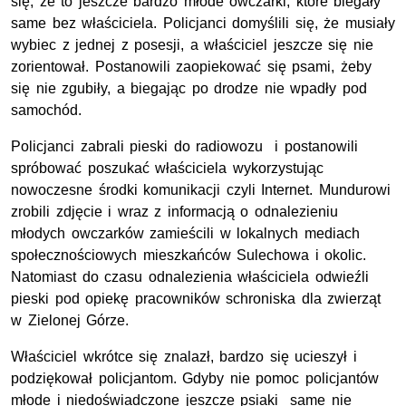
się, że to jeszcze bardzo młode owczarki, które biegały
same bez właściciela. Policjanci domyślili się, że musiały
wybiec z jednej z posesji, a właściciel jeszcze się nie
zorientował. Postanowili zaopiekować się psami, żeby
się nie zgubiły, a biegając po drodze nie wpadły pod
samochód.
Policjanci zabrali pieski do radiowozu i postanowili
spróbować poszukać właściciela wykorzystując
nowoczesne środki komunikacji czyli Internet. Mundurowi
zrobili zdjęcie i wraz z informacją o odnalezieniu
młodych owczarków zamieścili w lokalnych mediach
społecznościowych mieszkańców Sulechowa i okolic.
Natomiast do czasu odnalezienia właściciela odwieźli
pieski pod opiekę pracowników schroniska dla zwierząt
w Zielonej Górze.
Właściciel wkrótce się znalazł, bardzo się ucieszył i
podziękował policjantom. Gdyby nie pomoc policjantów
młode i niedoświadczone jeszcze psiaki same nie