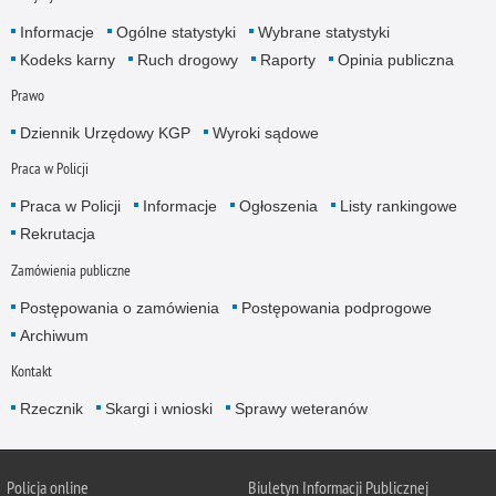
Informacje
Ogólne statystyki
Wybrane statystyki
Kodeks karny
Ruch drogowy
Raporty
Opinia publiczna
Prawo
Dziennik Urzędowy KGP
Wyroki sądowe
Praca w Policji
Praca w Policji
Informacje
Ogłoszenia
Listy rankingowe
Rekrutacja
Zamówienia publiczne
Postępowania o zamówienia
Postępowania podprogowe
Archiwum
Kontakt
Rzecznik
Skargi i wnioski
Sprawy weteranów
Policja
online
Biuletyn Informacji Publicznej