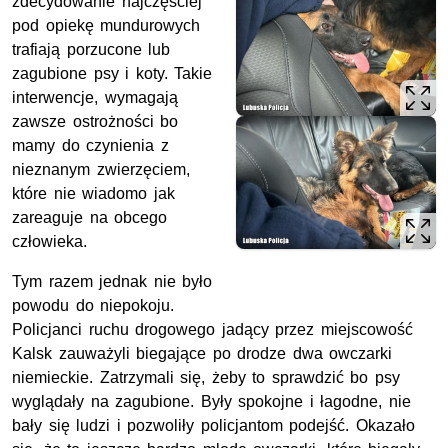
zdecydowanie najczęściej
pod opiekę mundurowych
trafiają porzucone lub
zagubione psy i koty. Takie
interwencje, wymagają
zawsze ostrożności bo
mamy do czynienia z
nieznanym zwierzęciem,
które nie wiadomo jak
zareaguje na obcego
człowieka.
Tym razem jednak nie było
powodu do niepokoju.
Policjanci ruchu drogowego jadący przez miejscowość
Kalsk zauważyli biegające po drodze dwa owczarki
niemieckie. Zatrzymali się, żeby to sprawdzić bo psy
wyglądały na zagubione. Były spokojne i łagodne, nie
bały się ludzi i pozwoliły policjantom podejść. Okazało