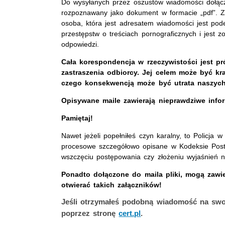
Do wysyłanych przez oszustów wiadomości dołącz
rozpoznawany jako dokument w formacie „pdf”. Z 
osoba, która jest adresatem wiadomości jest pod
przestępstw o treściach pornograficznych i jest 
odpowiedzi.
Cała korespondencja w rzeczywistości jest pr
zastraszenia odbiorcy. Jej celem może być k
czego konsekwencją może być utrata naszych
Opisywane maile zawierają nieprawdziwe infor
Pamiętaj!
Nawet jeżeli popełniłeś czyn karalny, to Policj
procesowe szczegółowo opisane w Kodeksie Post
wszczęciu postępowania czy złożeniu wyjaśnień n
Ponadto dołączone do maila pliki, mogą zawi
otwierać takich załączników!
Jeśli otrzymałeś podobną wiadomość na swo
poprzez stronę
cert.pl
.