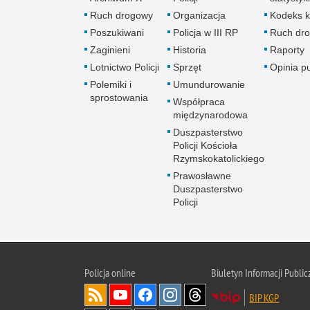
Ruch drogowy
Organizacja
Kodeks k
Poszukiwani
Policja w III RP
Ruch dr
Zaginieni
Historia
Raporty
Lotnictwo Policji
Sprzęt
Opinia p
Polemiki i
Umundurowanie
sprostowania
Współpraca
międzynarodowa
Duszpasterstwo
Policji Kościoła
Rzymskokatolickiego
Prawosławne
Duszpasterstwo
Policji
Policja
online
Biuletyn Informacji Public
BIP KGP