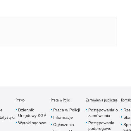
Prawo
Praca w Policji
Zamówienia publiczne
Kontak
je
Dziennik
Praca w Policji
Postępowania o
Rze
Urzędowy KGP
zamówienia
atystyki
Informacje
Skar
Wyroki sądowe
Postępowania
Ogłoszenia
Spr
podprogowe
wet