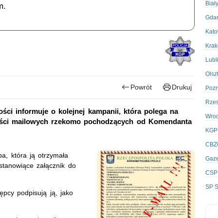
Biał
m.
Gda
Kato
Kra
Lubl
Olsz
Powrót
Drukuj
Poz
Rze
ści informuje o kolejnej kampanii, która polega na
Wro
ości mailowych rzekomo pochodzących od Komendanta
KGP
CBZ
a, która ją otrzymała
Gaze
tanowiące załącznik do
CSP
SP S
ępcy podpisują ją, jako