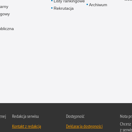
Listy rankingowe
Archiwum
arny
Rekrutacja
ogowy
ubliczna
znej
Redakcja serwisu
Dostępność
Nota p
Chcesz 
Kontakt z redakcją
Deklaracja dostępności
z serwis