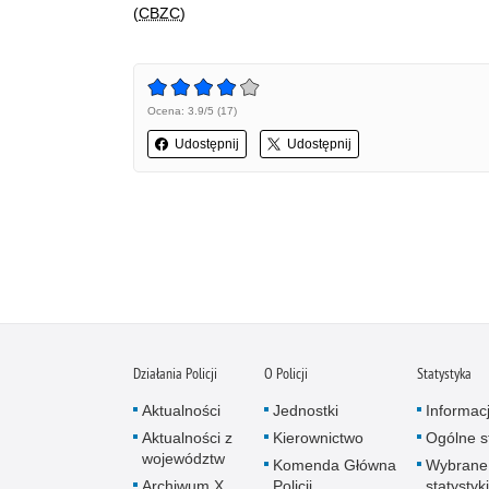
(
CBZC
)
Ocena: 3.9/5 (17)
Udostępnij
Udostępnij
Działania Policji
O Policji
Statystyka
Aktualności
Jednostki
Informac
Aktualności z
Kierownictwo
Ogólne st
województw
Komenda Główna
Wybrane
Archiwum X
Policji
statystyki