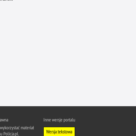
Ofiarni i odważni
Opinia publiczna
Oszustwa
Pedofilia, pornografia dziecięca
Piractwo przemysłowe
Podrabianie znaków towarowych
Pogryzienia przez psy
Polemiki i sprostowania
Policja inaczej
Policjant z pasją
Porwania
Pożary i podpalenia
rawna
Inne wersje portalu
Pranie brudnych pieniędzy
wykorzystać materiał
Wersja tekstowa
Prawa człowieka
u Policja.pl.