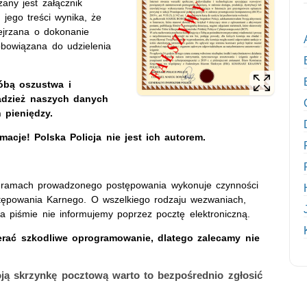
any jest załącznik
jego treści wynika, że
ejrzana o dokonanie
zobowiązana do udzielenia
óbą oszustwa i
radzież naszych danych
 pieniędzy.
macje! Polska Policja nie jest ich autorem.
a w ramach prowadzonego postępowania wykonuje czynności
ępowania Karnego. O wszelkiego rodzaju wezwaniach,
a piśmie nie informujemy poprzez pocztę elektroniczną.
erać szkodliwe oprogramowanie, dlatego zalecamy nie
ją skrzynkę pocztową warto to bezpośrednio zgłosić