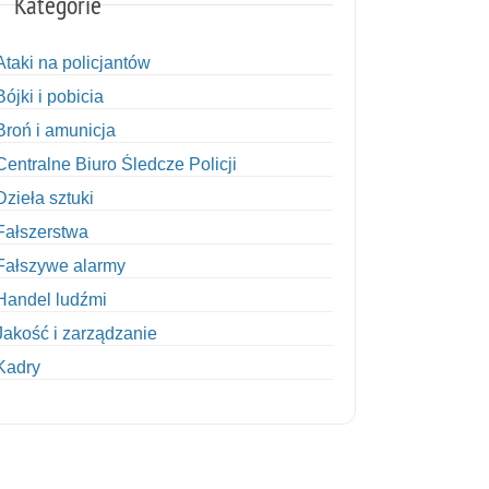
Kategorie
Ataki na policjantów
Bójki i pobicia
Broń i amunicja
Centralne Biuro Śledcze Policji
Dzieła sztuki
Fałszerstwa
Fałszywe alarmy
Handel ludźmi
Jakość i zarządzanie
Kadry
Kobiety w Policji
Korupcja
Kradzież