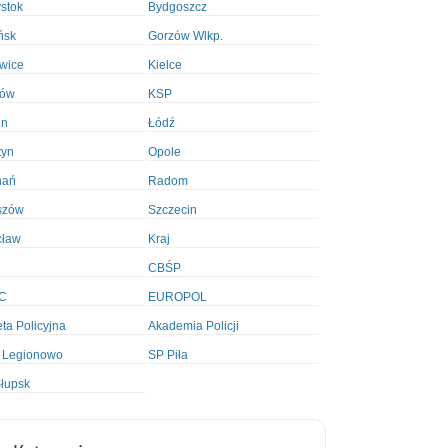
ystok
Bydgoszcz
ńsk
Gorzów Wlkp.
wice
Kielce
ków
KSP
in
Łódź
tyn
Opole
nań
Radom
szów
Szczecin
cław
Kraj
CBŚP
C
EUROPOL
ta Policyjna
Akademia Policji
 Legionowo
SP Piła
łupsk