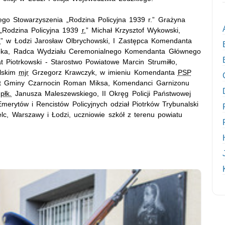
iego Stowarzyszenia „Rodzina Policyjna 1939 r.” Grażyna
„Rodzina Policyjna 1939
r.
” Michał Krzysztof Wykowski,
.
” w Łodzi Jarosław Olbrychowski, I Zastępca Komendanta
ka, Radca Wydziału Ceremonialnego Komendanta Głównego
t Piotrkowski - Starostwo Powiatowe Marcin Strumiłło,
alskim
mjr
Grzegorz Krawczyk, w imieniu Komendanta
PSP
jt Gminy Czarnocin Roman Miksa, Komendanci Garnizonu
płk.
Janusza Maleszewskiego, II Okręg Policji Państwowej
erytów i Rencistów Policyjnych odział Piotrków Trybunalski
elc, Warszawy i Łodzi, uczniowie szkół z terenu powiatu