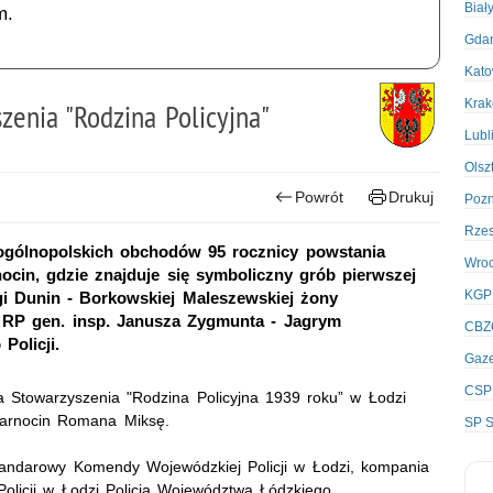
Biał
m.
Gda
Kato
Kra
zenia "Rodzina Policyjna"
Lubl
Olsz
Powrót
Drukuj
Poz
Rze
 ogólnopolskich obchodów 95 rocznicy powstania
Wro
cin, gdzie znajduje się symboliczny grób pierwszej
KGP
gi Dunin - Borkowskiej Maleszewskiej żony
 RP gen. insp. Janusza Zygmunta - Jagrym
CBZ
Policji.
Gaze
CSP
a Stowarzyszenia "Rodzina Policyjna 1939 roku” w Łodzi
zarnocin Romana Miksę.
SP S
ztandarowy Komendy Wojewódzkiej Policji w Łodzi, kompania
olicji w Łodzi Policja Województwa Łódzkiego.