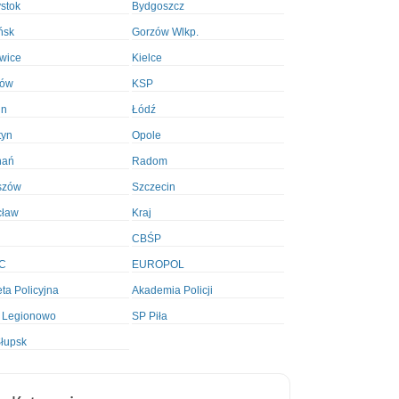
ystok
Bydgoszcz
ńsk
Gorzów Wlkp.
wice
Kielce
ków
KSP
in
Łódź
tyn
Opole
nań
Radom
szów
Szczecin
cław
Kraj
CBŚP
C
EUROPOL
ta Policyjna
Akademia Policji
 Legionowo
SP Piła
łupsk