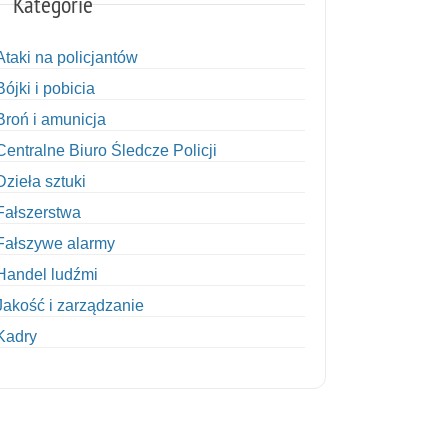
Kategorie
Ataki na policjantów
Bójki i pobicia
Broń i amunicja
Centralne Biuro Śledcze Policji
Dzieła sztuki
Fałszerstwa
Fałszywe alarmy
Handel ludźmi
Jakość i zarządzanie
Kadry
Kobiety w Policji
Korupcja
Kradzież