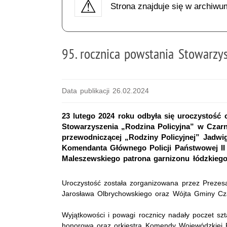
Strona znajduje się w archiwu
95. rocznica powstania Stowarzys
Data publikacji 26.02.2024
23 lutego 2024 roku odbyła się uroczystość
Stowarzyszenia „Rodzina Policyjna” w Czarno
przewodniczącej „Rodziny Policyjnej” Jadwi
Komendanta Głównego Policji Państwowej II
Maleszewskiego patrona garnizonu łódzkiego 
Uroczystość została zorganizowana przez Prezes
Jarosława Olbrychowskiego oraz Wójta Gminy C
Wyjątkowości i powagi rocznicy nadały poczet s
honorowa oraz orkiestra Komendy Wojewódzkiej P