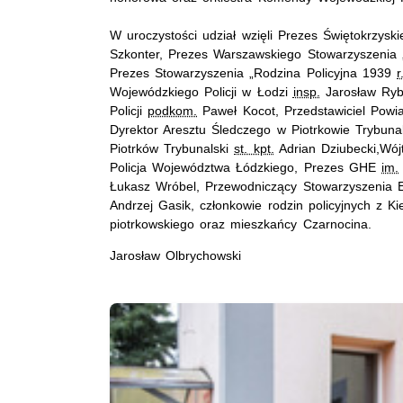
W uroczystości udział wzięli Prezes Świętokrzysk
Szkonter, Prezes Warszawskiego Stowarzyszenia 
Prezes Stowarzyszenia „Rodzina Policyjna 1939
r
Wojewódzkiego Policji w Łodzi
insp.
Jarosław Ryb
Policji
podkom.
Paweł Kocot, Przedstawiciel Powia
Dyrektor Aresztu Śledczego w Piotrkowie Trybun
Piotrków Trybunalski
st. kpt.
Adrian Dziubecki,Wó
Policja Województwa Łódzkiego, Prezes GHE
im.
Łukasz Wróbel, Przewodniczący Stowarzyszenia Em
Andrzej Gasik, członkowie rodzin policyjnych z Ki
piotrkowskiego oraz mieszkańcy Czarnocina.
Jarosław Olbrychowski