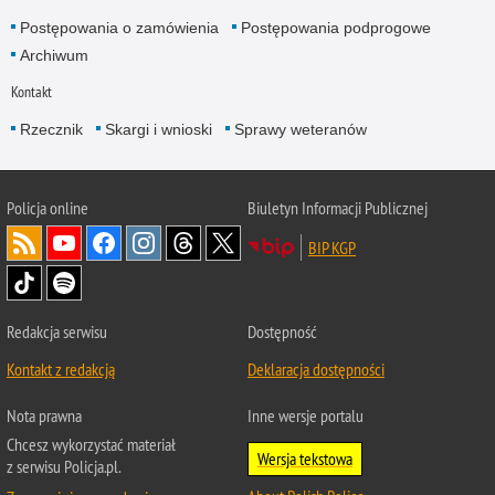
Postępowania o zamówienia
Postępowania podprogowe
Archiwum
Kontakt
Rzecznik
Skargi i wnioski
Sprawy weteranów
Policja
online
Biuletyn Informacji Publicznej
BIP KGP
Redakcja serwisu
Dostępność
Kontakt z redakcją
Deklaracja dostępności
Nota prawna
Inne wersje portalu
Chcesz wykorzystać materiał
Wersja tekstowa
z serwisu Policja.pl.