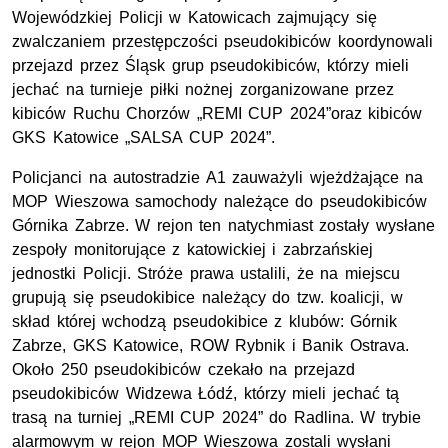
Wojewódzkiej Policji w Katowicach zajmujący się
zwalczaniem przestępczości pseudokibiców koordynowali
przejazd przez Śląsk grup pseudokibiców, którzy mieli
jechać na turnieje piłki nożnej zorganizowane przez
kibiców Ruchu Chorzów „REMI CUP 2024”oraz kibiców
GKS Katowice „SALSA CUP 2024”.
Policjanci na autostradzie A1 zauważyli wjeżdżające na
MOP
Wieszowa samochody należące do pseudokibiców
Górnika Zabrze. W rejon ten natychmiast zostały wysłane
zespoły monitorujące z katowickiej i zabrzańskiej
jednostki Policji. Stróże prawa ustalili, że na miejscu
grupują się pseudokibice należący do tzw. koalicji, w
skład której wchodzą pseudokibice z klubów: Górnik
Zabrze, GKS Katowice, ROW Rybnik i Banik Ostrava.
Około 250 pseudokibiców czekało na przejazd
pseudokibiców Widzewa Łódź, którzy mieli jechać tą
trasą na turniej „REMI CUP 2024” do Radlina. W trybie
alarmowym w rejon MOP Wieszowa zostali wysłani