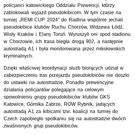
policjanci katowickiego Oddziału Prewencji, którzy
zablokowali wyjazd pseudokibicom. W tym czasie na
turniej „REMI CUP 2024” do Radlina wspólnie jechali
pseudokibice klubów Ruchu Chorzów, Widzewa Łódź,
Wisły Kraków i Elany Toruń. Wyruszyli oni spod stadionu
w Chorzowie, ich trasa biegła drogą 902, a następnie
autostradą A1 i była monitorowana przez mikołowskich
kryminalnych.
Dzięki właściwej koordynacji służb biorących udział w
zabezpieczeniu tras przejazdu pseudokibiców nie doszło
do ustawki na autostradzie. Ponadto prewencyjne
działania policjantów polegające na celowym
spowolnieniu grupy pseudokibiców klubów GKS
Katowice, Górnika Zabrze, ROW Rybnik, jadących
autostradą A1 za kibicami tzw. koalicji na turniej do
Czech zapobiegło spotkaniu się na autostradzie dwóch
zwaśnionych grup pseudokibiców.