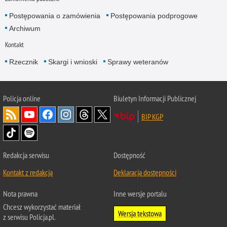
Postępowania o zamówienia
Postępowania podprogowe
Archiwum
Kontakt
Rzecznik
Skargi i wnioski
Sprawy weteranów
Policja
online
Biuletyn Informacji Publicznej
BIP KGP
Redakcja serwisu
Dostępność
Kontakt z redakcją
Deklaracja dostępności
Nota prawna
Inne wersje portalu
Chcesz wykorzystać materiał
Wersja tekstowa
z serwisu Policja.pl.