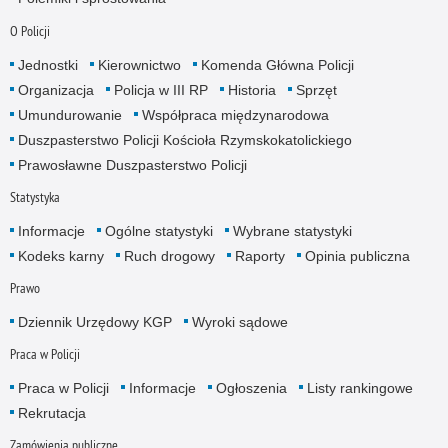
O Policji
Jednostki
Kierownictwo
Komenda Główna Policji
Organizacja
Policja w III RP
Historia
Sprzęt
Umundurowanie
Współpraca międzynarodowa
Duszpasterstwo Policji Kościoła Rzymskokatolickiego
Prawosławne Duszpasterstwo Policji
Statystyka
Informacje
Ogólne statystyki
Wybrane statystyki
Kodeks karny
Ruch drogowy
Raporty
Opinia publiczna
Prawo
Dziennik Urzędowy KGP
Wyroki sądowe
Praca w Policji
Praca w Policji
Informacje
Ogłoszenia
Listy rankingowe
Rekrutacja
Zamówienia publiczne