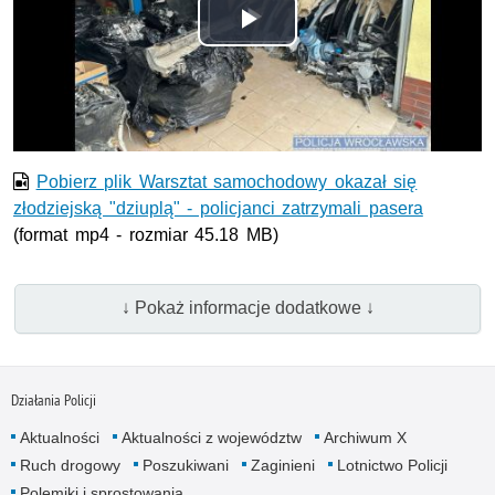
Odtwórz
wideo
Pobierz plik Warsztat samochodowy okazał się
złodziejską "dziuplą" - policjanci zatrzymali pasera
(format mp4 - rozmiar 45.18 MB)
↓ Pokaż informacje dodatkowe ↓
Działania Policji
Aktualności
Aktualności z województw
Archiwum X
Ruch drogowy
Poszukiwani
Zaginieni
Lotnictwo Policji
Polemiki i sprostowania