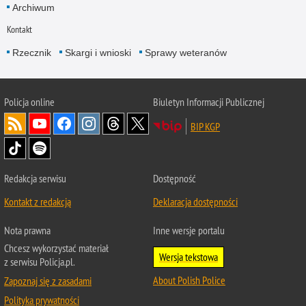
Archiwum
Kontakt
Rzecznik
Skargi i wnioski
Sprawy weteranów
Policja
online
Biuletyn Informacji Publicznej
BIP KGP
Redakcja serwisu
Dostępność
Kontakt z redakcją
Deklaracja dostępności
Nota prawna
Inne wersje portalu
Chcesz wykorzystać materiał
Wersja tekstowa
z serwisu Policja.pl.
About Polish Police
Zapoznaj się z zasadami
Polityka prywatności