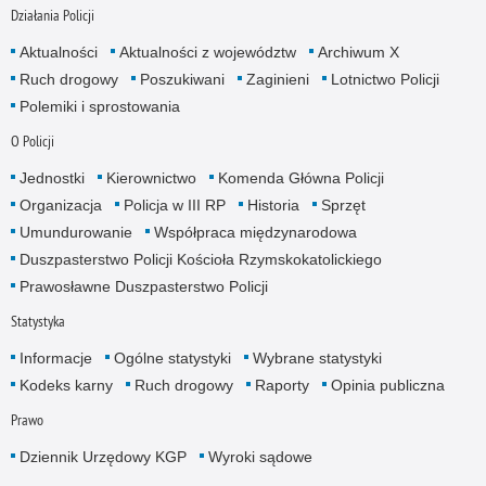
Działania Policji
Aktualności
Aktualności z województw
Archiwum X
Ruch drogowy
Poszukiwani
Zaginieni
Lotnictwo Policji
Polemiki i sprostowania
O Policji
Jednostki
Kierownictwo
Komenda Główna Policji
Organizacja
Policja w III RP
Historia
Sprzęt
Umundurowanie
Współpraca międzynarodowa
Duszpasterstwo Policji Kościoła Rzymskokatolickiego
Prawosławne Duszpasterstwo Policji
Statystyka
Informacje
Ogólne statystyki
Wybrane statystyki
Kodeks karny
Ruch drogowy
Raporty
Opinia publiczna
Prawo
Dziennik Urzędowy KGP
Wyroki sądowe