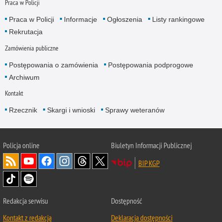
Praca w Policji
Praca w Policji
Informacje
Ogłoszenia
Listy rankingowe
Rekrutacja
Zamówienia publiczne
Postępowania o zamówienia
Postępowania podprogowe
Archiwum
Kontakt
Rzecznik
Skargi i wnioski
Sprawy weteranów
Policja
online
Biuletyn Informacji Publicznej
BIP KGP
Redakcja serwisu
Dostępność
Kontakt z redakcją
Deklaracja dostępności