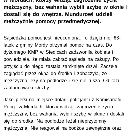
w Mordach, którzy widząc zagrożenie życia
mężczyzny, bez wahania wybili szybę w oknie i
dostali się do wnętrza. Mundurowi udzieli
mężczyźnie pomocy przedmedycznej.
Sąsiedzka pomoc jest nieoceniona. To dzięki niej 63-
latek z gminy Mordy otrzymał pomoc na czas. Do
dyżurnego
KMP
w Siedlcach zadzwoniła kobieta i
powiedziała, że miała zabrać sąsiada na zakupy. Po
przyjściu do niego zastała zamknięte drzwi. Zaczęła
zaglądać przez okna do środka i zobaczyła, że
mężczyzna leży na podłodze i się nie rusza. Od razu
zaalarmowała służby.
Jako piersi na miejsce dotarli policjanci z Komisariatu
Policji w Mordach, którzy widząc zagrożenie życia
mężczyzny, bez wahania wybili szybę w oknie i dostali
się do środka. Na podłodze leżał nieprzytomny
mężczyzna. Nie reagował na bodźce zewnętrzne oraz