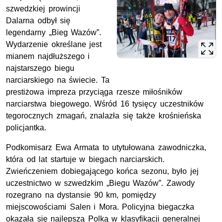
szwedzkiej prowincji
Dalarna odbył się
legendarny „Bieg Wazów”.
Wydarzenie określane jest
mianem najdłuższego i
najstarszego biegu
narciarskiego na świecie. Ta
prestiżowa impreza przyciąga rzesze miłośników
narciarstwa biegowego. Wśród 16 tysięcy uczestników
tegorocznych zmagań, znalazła się także krośnieńska
policjantka.
Podkomisarz Ewa Armata to utytułowana zawodniczka,
która od lat startuje w biegach narciarskich.
Zwieńczeniem dobiegającego końca sezonu, było jej
uczestnictwo w szwedzkim „Biegu Wazów”. Zawody
rozegrano na dystansie 90 km, pomiędzy
miejscowościami Salen i Mora. Policyjna biegaczka
okazała się najlepszą Polką w klasyfikacji generalnej