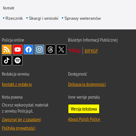
Kontakt
Rzecznik
Skargi i wnioski
Sprawy weteranów
Policja
online
Biuletyn Informacji Publicznej
BIP KGP
Redakcja serwisu
Dostępność
Kontakt z redakcją
Deklaracja dostępności
Nota prawna
Inne wersje portalu
Chcesz wykorzystać materiał
Wersja tekstowa
z serwisu Policja.pl.
About Polish Police
Zapoznaj się z zasadami
Polityka prywatności