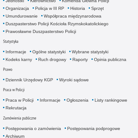
Jednostki
Kierownictwo
Komenda Główna Policji
Organizacja
Policja w III RP
Historia
Sprzęt
Umundurowanie
Współpraca międzynarodowa
Duszpasterstwo Policji Kościoła Rzymskokatolickiego
Prawosławne Duszpasterstwo Policji
Statystyka
Informacje
Ogólne statystyki
Wybrane statystyki
Kodeks karny
Ruch drogowy
Raporty
Opinia publiczna
Prawo
Dziennik Urzędowy KGP
Wyroki sądowe
Praca w Policji
Praca w Policji
Informacje
Ogłoszenia
Listy rankingowe
Rekrutacja
Zamówienia publiczne
Postępowania o zamówienia
Postępowania podprogowe
Archiwum