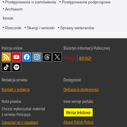
Postępowania o zamówienia
Postępowania podprogowe
Archiwum
Kontakt
Rzecznik
Skargi i wnioski
Sprawy weteranów
Policja
online
Biuletyn Informacji Publicznej
BIP KGP
Redakcja serwisu
Dostępność
Kontakt z redakcją
Deklaracja dostępności
Nota prawna
Inne wersje portalu
Chcesz wykorzystać materiał
Wersja tekstowa
z serwisu Policja.pl.
About Polish Police
Zapoznaj się z zasadami