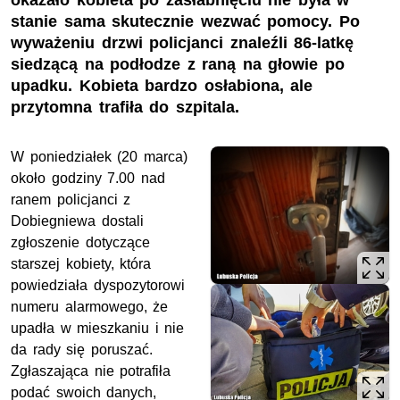
okazało kobieta po zasłabnięciu nie była w
stanie sama skutecznie wezwać pomocy. Po
wyważeniu drzwi policjanci znaleźli 86-latkę
siedzącą na podłodze z raną na głowie po
upadku. Kobieta bardzo osłabiona, ale
przytomna trafiła do szpitala.
W poniedziałek (20 marca)
około godziny 7.00 nad
ranem policjanci z
Dobiegniewa dostali
zgłoszenie dotyczące
starszej kobiety, która
powiedziała dyspozytorowi
numeru alarmowego, że
upadła w mieszkaniu i nie
da rady się poruszać.
Zgłaszająca nie potrafiła
podać swoich danych,