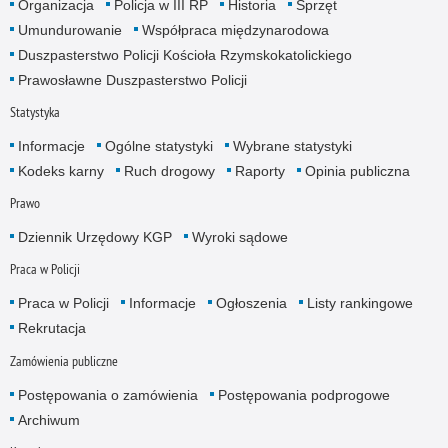
Organizacja
Policja w III RP
Historia
Sprzęt
Umundurowanie
Współpraca międzynarodowa
Duszpasterstwo Policji Kościoła Rzymskokatolickiego
Prawosławne Duszpasterstwo Policji
Statystyka
Informacje
Ogólne statystyki
Wybrane statystyki
Kodeks karny
Ruch drogowy
Raporty
Opinia publiczna
Prawo
Dziennik Urzędowy KGP
Wyroki sądowe
Praca w Policji
Praca w Policji
Informacje
Ogłoszenia
Listy rankingowe
Rekrutacja
Zamówienia publiczne
Postępowania o zamówienia
Postępowania podprogowe
Archiwum