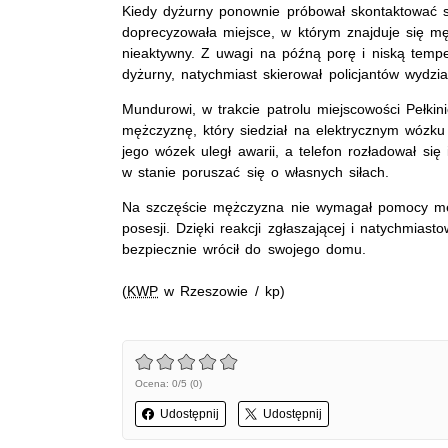
Kiedy dyżurny ponownie próbował skontaktować s
doprecyzowała miejsce, w którym znajduje się męż
nieaktywny. Z uwagi na późną porę i niską temp
dyżurny, natychmiast skierował policjantów wydzia
Mundurowi, w trakcie patrolu miejscowości Pełki
mężczyznę, który siedział na elektrycznym wózku 
jego wózek uległ awarii, a telefon rozładował si
w stanie poruszać się o własnych siłach.
Na szczęście mężczyzna nie wymagał pomocy medy
posesji. Dzięki reakcji zgłaszającej i natychmias
bezpiecznie wrócił do swojego domu.
(
KWP
w Rzeszowie / kp)
Ocena: 0/5 (0)
Udostępnij
Udostępnij