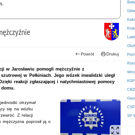
Biał
m.
Gda
Kato
Kra
mężczyźnie
Lubl
Olsz
Powrót
Drukuj
Poz
Rze
cji w Jarosławiu pomogli mężczyźnie z
Wro
 szutrowej w Pełkiniach. Jego wózek inwalidzki uległ
KGP
Dzięki reakcji zgłaszającej i natychmiastowej pomocy
o domu.
CBZ
Gaze
jednostki otrzymał
CSP
ący się na wózku
zewróć. Z relacji
SP S
s mężczyzna poprosił ją o