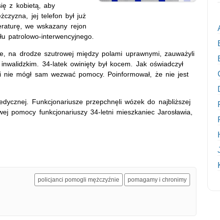
ię z kobietą, aby
czyzna, jej telefon był już
eraturę, we wskazany rejon
łu patrolowo-interwencyjnego.
nie, na drodze szutrowej między polami uprawnymi, zauważyli
inwalidzkim. 34-latek owinięty był kocem. Jak oświadczył
ę i nie mógł sam wezwać pomocy. Poinformował, że nie jest
cznej. Funkcjonariusze przepchnęli wózek do najbliższej
towej pomocy funkcjonariuszy 34-letni mieszkaniec Jarosławia,
policjanci pomogli mężczyźnie
pomagamy i chronimy