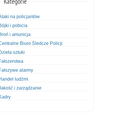
Kategorie
Ataki na policjantów
Bójki i pobicia
Broń i amunicja
Centralne Biuro Śledcze Policji
Dzieła sztuki
Fałszerstwa
Fałszywe alarmy
Handel ludźmi
Jakość i zarządzanie
Kadry
Kobiety w Policji
Korupcja
Kradzież