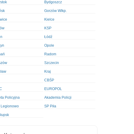
ystok
Bydgoszcz
ńsk
Gorzów Wlkp.
wice
Kielce
ków
KSP
in
Łódź
tyn
Opole
nań
Radom
szów
Szczecin
cław
Kraj
CBŚP
C
EUROPOL
ta Policyjna
Akademia Policji
 Legionowo
SP Piła
łupsk