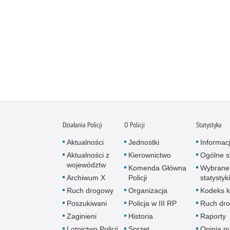
Działania Policji
O Policji
Statystyka
Aktualności
Jednostki
Informac
Aktualności z
Kierownictwo
Ogólne st
województw
Komenda Główna
Wybrane
Archiwum X
Policji
statystyki
Ruch drogowy
Organizacja
Kodeks k
Poszukiwani
Policja w III RP
Ruch dr
Zaginieni
Historia
Raporty
Lotnictwo Policji
Sprzęt
Opinia p