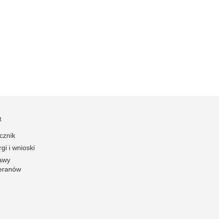
Kradzieże z włamaniem
Kultura
Logistyka, wyposażenie
Materiały wybuchowe
Nagrodzeni policjanci
Napady na banki
Napady na taksówkarzy
Napady na tiry
t
Nielegalny handel farmaceutykami
cznik
Nietrzeźwi kierujący
gi i wnioski
Nietrzeźwi opiekunowie
awy
eranów
Nietrzeźwi pracownicy
Niszczenie mienia
Nowoczesne technologie w pracy Policji
Odpowiedzialność majątkowa Policji