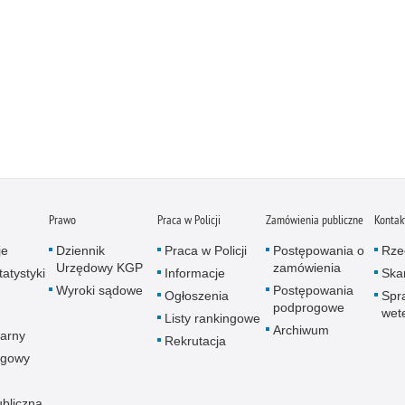
Prawo
Praca w Policji
Zamówienia publiczne
Kontak
je
Dziennik
Praca w Policji
Postępowania o
Rze
Urzędowy KGP
zamówienia
atystyki
Informacje
Skar
Wyroki sądowe
Postępowania
Ogłoszenia
Spr
podprogowe
wet
Listy rankingowe
Archiwum
arny
Rekrutacja
ogowy
ubliczna