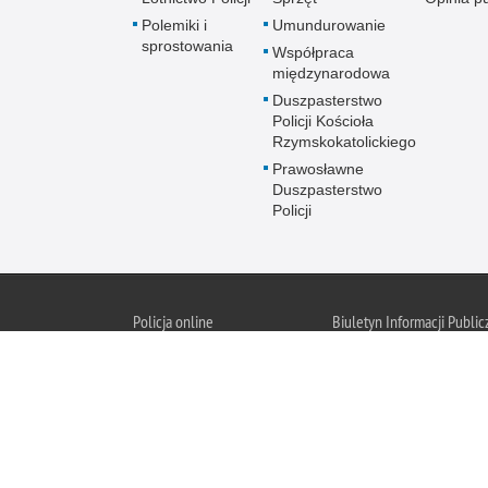
Polemiki i
Umundurowanie
sprostowania
Współpraca
międzynarodowa
Duszpasterstwo
Policji Kościoła
Rzymskokatolickiego
Prawosławne
Duszpasterstwo
Policji
Policja
online
Biuletyn Informacji Public
BIP KGP