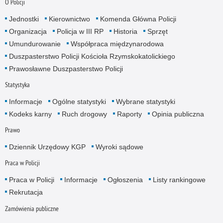
O Policji
Jednostki
Kierownictwo
Komenda Główna Policji
Organizacja
Policja w III RP
Historia
Sprzęt
Umundurowanie
Współpraca międzynarodowa
Duszpasterstwo Policji Kościoła Rzymskokatolickiego
Prawosławne Duszpasterstwo Policji
Statystyka
Informacje
Ogólne statystyki
Wybrane statystyki
Kodeks karny
Ruch drogowy
Raporty
Opinia publiczna
Prawo
Dziennik Urzędowy KGP
Wyroki sądowe
Praca w Policji
Praca w Policji
Informacje
Ogłoszenia
Listy rankingowe
Rekrutacja
Zamówienia publiczne