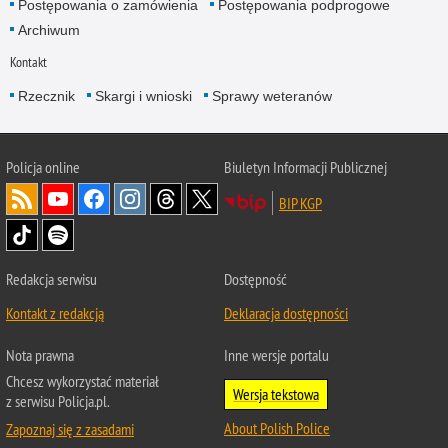
Postępowania o zamówienia
Postępowania podprogowe
Archiwum
Kontakt
Rzecznik
Skargi i wnioski
Sprawy weteranów
Policja
online
Biuletyn Informacji Publicznej
BIP KGP
Redakcja serwisu
Dostępność
Kontakt z redakcją
Deklaracja dostępności
Nota prawna
Inne wersje portalu
Chcesz wykorzystać materiał
Wersja tekstowa
z serwisu Policja.pl.
About Polish Police
Zapoznaj się z zasadami