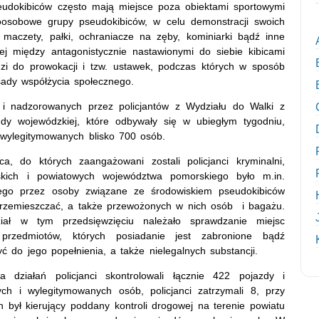
eudokibiców często mają miejsce poza obiektami sportowymi
toosobowe grupy pseudokibiców, w celu demonstracji swoich
 maczety, pałki, ochraniacze na zęby, kominiarki bądź inne
ej między antagonistycznie nastawionymi do siebie kibicami
dzi do prowokacji i tzw. ustawek, podczas których w sposób
sady współżycia społecznego.
i nadzorowanych przez policjantów z Wydziału do Walki z
dy wojewódzkiej, które odbywały się w ubiegłym tygodniu,
wylegitymowanych blisko 700 osób.
, do których zaangażowani zostali policjanci kryminalni,
kich i powiatowych województwa pomorskiego było m.in.
znego przez osoby związane ze środowiskiem pseudokibiców
przemieszczać, a także przewożonych w nich osób i bagażu.
iał w tym przedsięwzięciu należało sprawdzanie miejsc
przedmiotów, których posiadanie jest zabronione bądź
 do jego popełnienia, a także nielegalnych substancji.
działań policjanci skontrolowali łącznie 422 pojazdy i
ch i wylegitymowanych osób, policjanci zatrzymali 8, przy
h był kierujący poddany kontroli drogowej na terenie powiatu