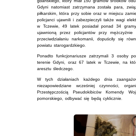
gdańskiego, który miał 150 gramów środków od
Gdyni natomiast zatrzymana została para, zwi
piłkarskim, która przy sobie oraz w miejscu zam
policjanci ujawnili i zabezpieczyli także wagi el
w Tczewie, 49 latek posiadał ponad 34 gramy
ujawnioną przez policjantów przy mężczyźnie 
przeciwdziałaniu narkomanii, dopuściły się ró
powiatu starogardzkiego.
Ponadto funkcjonariusze zatrzymali 3 osoby po
terenie Gdyni, oraz 67 latek w Tczewie, na kt
aresztu śledczego.
W tych działaniach każdego dnia zaangażo
niezapowiedziane wcześniej czynności, or
Przestępczością Pseudokibiców Komendy Woj
pomorskiego, odbywać się będą cyklicznie.