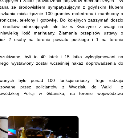
urzających i zakaz prowadzenia pojazdów mechanicznych. W
ązana ze środowiskiem sympatyzującym z gdyńskim klubem
ieszkania miała łącznie 100 gramów mafedronu i marihuany a
ektroniczne, telefony i gotówkę. Do kolejnych zatrzymań doszło
 środków odurzających, ale też w Kwidzynie z uwagi na
niewielką ilość marihuany. Złamania przepisów ustawy o
wnież 2 osoby na terenie powiatu puckiego i 1 na terenie
szukiwane, byli to 40 latek i 15 latka wylegitymowani na
órego wystawiony został wcześniej nakaz doprowadzenia do
wanych było ponad 100 funkcjonariuszy. Tego rodzaju
ganizowane przez policjantów z Wydziału do Walki z
ewódzkiej Policji w Gdańsku, na terenie województwa