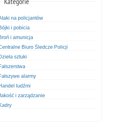
Kategorie
Ataki na policjantów
Bójki i pobicia
Broń i amunicja
Centralne Biuro Śledcze Policji
Dzieła sztuki
Fałszerstwa
Fałszywe alarmy
Handel ludźmi
Jakość i zarządzanie
Kadry
Kobiety w Policji
Korupcja
Kradzież