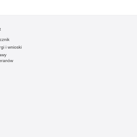
Profanacje, zbeszczeszczania
Profilaktyka
Przemoc domowa
t
Przemoc w szkole
cznik
Przemyt
gi i wnioski
Przestępczość alkoholowa
awy
eranów
Przestępczość bankowa i kredytowa
Przestępczość cudzoziemców
Przestępczość farmaceutyczna
Przestępczość gospodarcza
Przestępczość internetowa
Przestępczość komputerowa
Przestępczość kryminalna
Przestępczość międzynarodowa