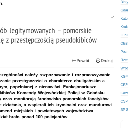
Biał
m.
Gda
Kato
Kra
osób legitymowanych – pomorskie
Lubl
ę z przestępczością pseudokibiców
Olsz
Poz
Rze
Powrót
Drukuj
Wro
czególności należy rozpoznawanie i rozpracowywanie
KGP
zanie przestępczości o charakterze chuligańskim a
CBZ
nym, popełnianej z nienawiści. Funkcjonariusze
okibiców Komendy Wojewódzkiej Policji w Gdańsku
Gaze
ały czas monitorują środowisko pomorskich fanatyków
CSP
 działania, a wspierali ich kryminalni oraz mundurowi
SP S
komend miejskich i powiatowych województwa
iał brało ponad 100 policjantów.