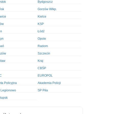
ystok
Bydgoszcz
ńsk
Gorzów Wlkp.
wice
Kielce
ków
KSP
in
Łódź
tyn
Opole
nań
Radom
szów
Szczecin
cław
Kraj
CBŚP
C
EUROPOL
ta Policyjna
Akademia Policji
 Legionowo
SP Piła
łupsk