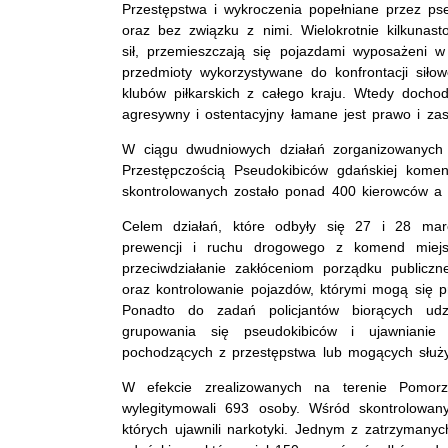
Przestępstwa i wykroczenia popełniane przez ps
oraz bez związku z nimi. Wielokrotnie kilkunas
sił, przemieszczają się pojazdami wyposażeni w
przedmioty wykorzystywane do konfrontacji siłow
klubów piłkarskich z całego kraju. Wtedy docho
agresywny i ostentacyjny łamane jest prawo i za
W ciągu dwudniowych działań zorganizowanych 
Przestępczością Pseudokibiców gdańskiej komen
skontrolowanych zostało ponad 400 kierowców a 
Celem działań, które odbyły się 27 i 28 marca
prewencji i ruchu drogowego z komend miejs
przeciwdziałanie zakłóceniom porządku public
oraz kontrolowanie pojazdów, którymi mogą się 
Ponadto do zadań policjantów biorących udz
grupowania się pseudokibiców i ujawnianie 
pochodzących z przestępstwa lub mogących służyć
W efekcie zrealizowanych na terenie Pomorza 
wylegitymowali 693 osoby. Wśród skontrolowany
których ujawnili narkotyki. Jednym z zatrzymanyc