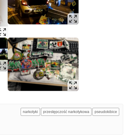
narkotyki
przestępczość narkotykowa
pseudokibice