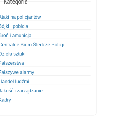
Kategorie
Ataki na policjantów
Bójki i pobicia
Broń i amunicja
Centralne Biuro Śledcze Policji
Dzieła sztuki
Fałszerstwa
Fałszywe alarmy
Handel ludźmi
Jakość i zarządzanie
Kadry
Kobiety w Policji
Korupcja
Kradzież