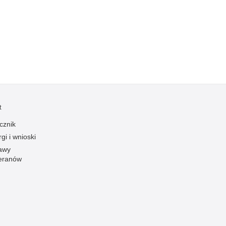
Kradzieże z włamaniem
Kultura
Logistyka, wyposażenie
Materiały wybuchowe
Nagrodzeni policjanci
Napady na banki
Napady na taksówkarzy
t
Napady na tiry
cznik
Nielegalny handel farmaceutykami
gi i wnioski
Nietrzeźwi kierujący
awy
eranów
Nietrzeźwi opiekunowie
Nietrzeźwi pracownicy
Niszczenie mienia
Nowoczesne technologie w pracy Policji
Odpowiedzialność majątkowa Policji