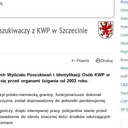
Biał
m.
Gda
Kato
Kra
oszukiwaczy z KWP w Szczecinie
Lubl
Olsz
Poz
Rze
Powrót
Drukuj
Wro
ch Wydziału Poszukiwań i Identyfikacji Osób KWP w
KGP
ł się przed organami ścigania od 2003 roku.
CBZ
Gaze
ł polsko-niemiecką granicę, funkcjonariusze dokonali
czyzna został doprowadzony do jednostki penitencjarnej.
CSP
SP S
gończy, dzięki intensywnej pracy policjantów stanie przed
owadzenie do obrotu znacznej ilości środków odurzających
komanii.