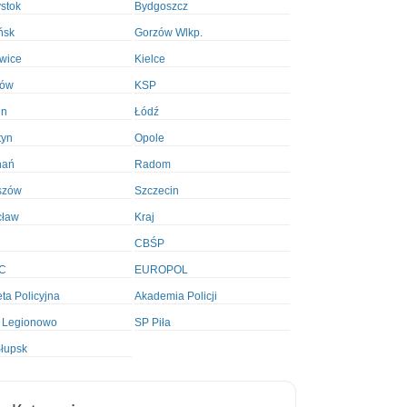
ystok
Bydgoszcz
ńsk
Gorzów Wlkp.
wice
Kielce
ków
KSP
in
Łódź
tyn
Opole
nań
Radom
szów
Szczecin
cław
Kraj
CBŚP
C
EUROPOL
ta Policyjna
Akademia Policji
 Legionowo
SP Piła
łupsk