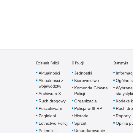
Działania Policji
O Policji
Statystyka
Aktualności
Jednostki
Informac
Aktualności z
Kierownictwo
Ogólne st
województw
Komenda Główna
Wybrane
Archiwum X
Policji
statystyki
Ruch drogowy
Organizacja
Kodeks k
Poszukiwani
Policja w III RP
Ruch dr
Zaginieni
Historia
Raporty
Lotnictwo Policji
Sprzęt
Opinia p
Polemiki i
Umundurowanie