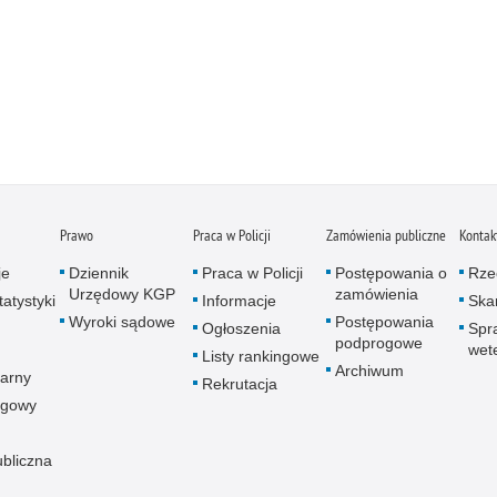
Prawo
Praca w Policji
Zamówienia publiczne
Kontak
je
Dziennik
Praca w Policji
Postępowania o
Rze
Urzędowy KGP
zamówienia
atystyki
Informacje
Skar
Wyroki sądowe
Postępowania
Ogłoszenia
Spr
podprogowe
wet
Listy rankingowe
Archiwum
arny
Rekrutacja
ogowy
ubliczna