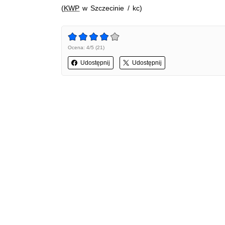
(
KWP
w Szczecinie / kc)
Ocena: 4/5 (21)
Udostępnij
Udostępnij