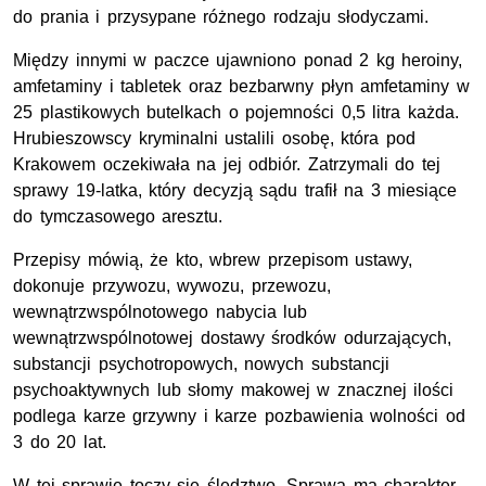
do prania i przysypane różnego rodzaju słodyczami.
Między innymi w paczce ujawniono ponad 2 kg heroiny,
amfetaminy i tabletek oraz bezbarwny płyn amfetaminy w
25 plastikowych butelkach o pojemności 0,5 litra każda.
Hrubieszowscy kryminalni ustalili osobę, która pod
Krakowem oczekiwała na jej odbiór. Zatrzymali do tej
sprawy 19-latka, który decyzją sądu trafił na 3 miesiące
do tymczasowego aresztu.
Przepisy mówią, że kto, wbrew przepisom ustawy,
dokonuje przywozu, wywozu, przewozu,
wewnątrzwspólnotowego nabycia lub
wewnątrzwspólnotowej dostawy środków odurzających,
substancji psychotropowych, nowych substancji
psychoaktywnych lub słomy makowej w znacznej ilości
podlega karze grzywny i karze pozbawienia wolności od
3 do 20 lat.
W tej sprawie toczy się śledztwo. Sprawa ma charakter