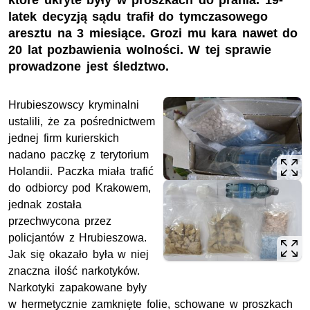
które ukryte były w proszkach do prania. 19-
latek decyzją sądu trafił do tymczasowego
aresztu na 3 miesiące. Grozi mu kara nawet do
20 lat pozbawienia wolności. W tej sprawie
prowadzone jest śledztwo.
Hrubieszowscy kryminalni
ustalili, że za pośrednictwem
jednej firm kurierskich
nadano paczkę z terytorium
Holandii. Paczka miała trafić
do odbiorcy pod Krakowem,
jednak została
przechwycona przez
policjantów z Hrubieszowa.
Jak się okazało była w niej
znaczna ilość narkotyków.
Narkotyki zapakowane były
w hermetycznie zamknięte folie, schowane w proszkach