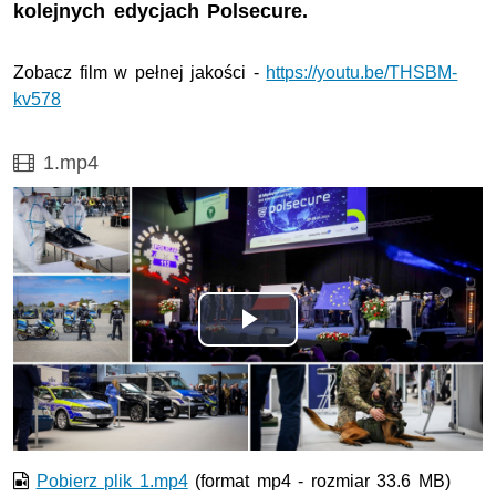
kolejnych edycjach Polsecure.
Zobacz film w pełnej jakości -
https://youtu.be/THSBM-
kv578
Film
1.mp4
Odtwórz
wideo
Pobierz plik 1.mp4
(format mp4 - rozmiar 33.6 MB)