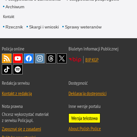
Archiwum
Kontakt
Rzecznik
Skargi i wnioski
Sprawy weteranów
Policja
online
Biuletyn Informacji Publicznej
BIP KGP
Redakcja serwisu
Dostępność
Kontakt z redakcją
Deklaracja dostępności
Nota prawna
Inne wersje portalu
Chcesz wykorzystać materiał
Wersja tekstowa
z serwisu Policja.pl.
About Polish Police
Zapoznaj się z zasadami