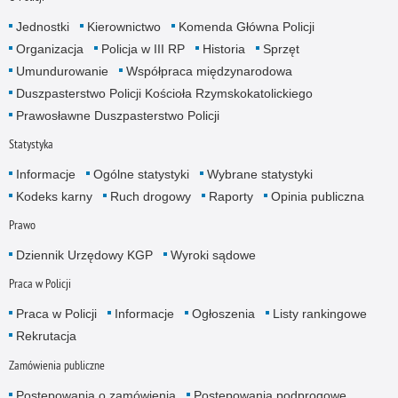
Jednostki
Kierownictwo
Komenda Główna Policji
Organizacja
Policja w III RP
Historia
Sprzęt
Umundurowanie
Współpraca międzynarodowa
Duszpasterstwo Policji Kościoła Rzymskokatolickiego
Prawosławne Duszpasterstwo Policji
Statystyka
Informacje
Ogólne statystyki
Wybrane statystyki
Kodeks karny
Ruch drogowy
Raporty
Opinia publiczna
Prawo
Dziennik Urzędowy KGP
Wyroki sądowe
Praca w Policji
Praca w Policji
Informacje
Ogłoszenia
Listy rankingowe
Rekrutacja
Zamówienia publiczne
Postępowania o zamówienia
Postępowania podprogowe